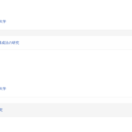
大学
構成法の研究
大学
究