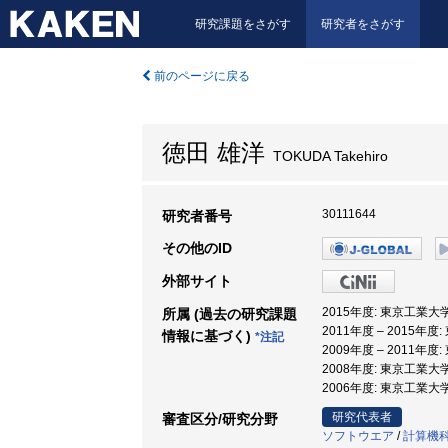
研究課題をさがす
研究者をさがす
前のページに戻る
徳田 雄洋
TOKUDA Takehiro
30111644
研究者番号
その他のID
外部サイト
2015年度: 東京工業大
所属 (過去の研究課題
2011年度 – 2015年
情報に基づく)
*注記
2009年度 – 2011
2008年度: 東京工業大
2006年度: 東京工業
研究代表者
審査区分/研究分野
ソフトウエア
/
計算機