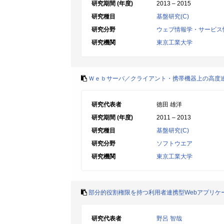
研究期間 (年度)
2013 – 2015
研究種目
基盤研究(C)
研究分野
ウェブ情報学・サービス
研究機関
東京工業大学
Ｗｅｂサーバ／クライアント・携帯機器上の高度
研究代表者
徳田 雄洋
研究期間 (年度)
2011 – 2013
研究種目
基盤研究(C)
研究分野
ソフトウエア
研究機関
東京工業大学
部分的役割権限を持つ利用者連携型Webアプリケ
研究代表者
野呂 智哉