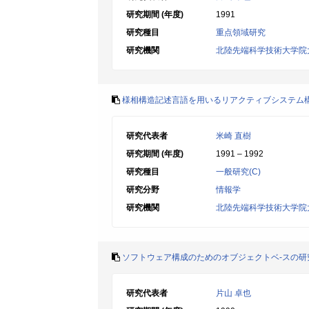
研究期間 (年度)
1991
研究種目
重点領域研究
研究機関
北陸先端科学技術大学院
様相構造記述言語を用いるリアクティブシステム
研究代表者
米崎 直樹
研究期間 (年度)
1991 – 1992
研究種目
一般研究(C)
研究分野
情報学
研究機関
北陸先端科学技術大学院
ソフトウェア構成のためのオブジェクトベ-スの研
研究代表者
片山 卓也