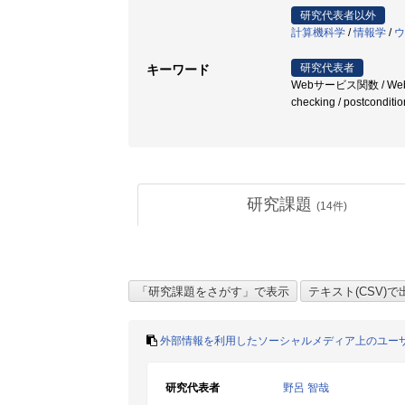
研究代表者以外
計算機科学
/
情報学
/
ウ
研究代表者
キーワード
Webサービス関数 / Webアプ
checking / postconditio
研究課題
(
14
件)
外部情報を利用したソーシャルメディア上のユー
研究代表者
野呂 智哉