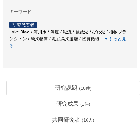
キーワード
研究代表者
Lake Biwa / 河川水 / 濁度 / 湖流 / 琵琶湖 / びわ湖 / 植物プラ
ンクトン / 懸濁物質 / 湖底高濁度層 / 物質循環
…
もっと見
る
研究課題
(
10
件)
研究成果
(
1
件)
共同研究者
(
16
人)