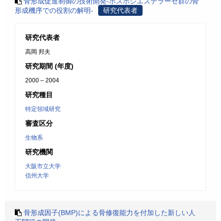
骨形成促進制御の技術開発-ホスホジエステラーゼ群の骨
形成機序での役割の解明-
研究代表者
研究代表者
高岡 邦夫
研究期間 (年度)
2000 – 2004
研究種目
特定領域研究
審査区分
生物系
研究機関
大阪市立大学
信州大学
骨形成因子(BMP)による骨修復能力を付加した新しい人