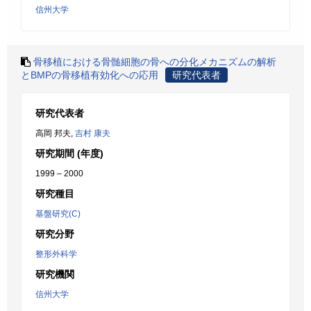
信州大学
骨移植における骨髄細胞の骨への分化メカニズムの解析
とBMPの骨移植有効化への応用
研究代表者
研究代表者
高岡 邦夫,
吉村 康夫
研究期間 (年度)
1999 – 2000
研究種目
基盤研究(C)
研究分野
整形外科学
研究機関
信州大学