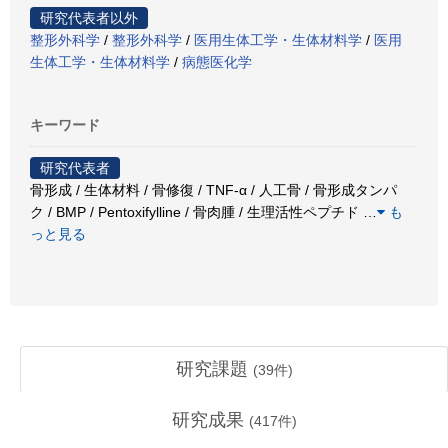
研究代表者以外
整形外科学
/
整形外科学
/
医用生体工学・生体材料学
/
医用
生体工学・生体材料学
/
病態医化学
キーワード
研究代表者
骨形成 / 生体材料 / 骨修復 / TNF-α / 人工骨 / 骨形成タンパ
ク / BMP / Pentoxifylline / 骨肉腫 / 生理活性ペプチド
…
も
っと見る
研究課題
(
39
件)
研究成果
(
417
件)