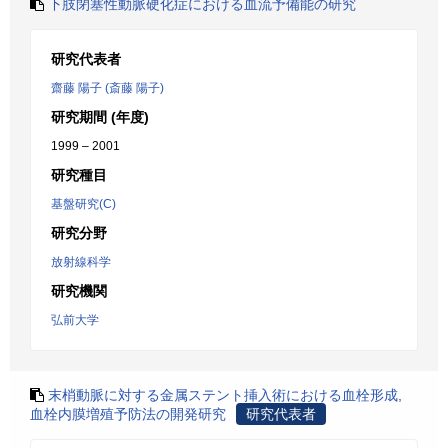
下肢閉塞性動脈硬化症における血流予備能の研究
研究代表者
齋藤 陽子 (斎藤 陽子)
研究期間 (年度)
1999 – 2001
研究種目
基盤研究(C)
研究分野
放射線科学
研究機関
弘前大学
末梢動脈に対する金属ステント挿入術における血栓形成,
血栓内膜増殖予防法の開発研究
研究代表者