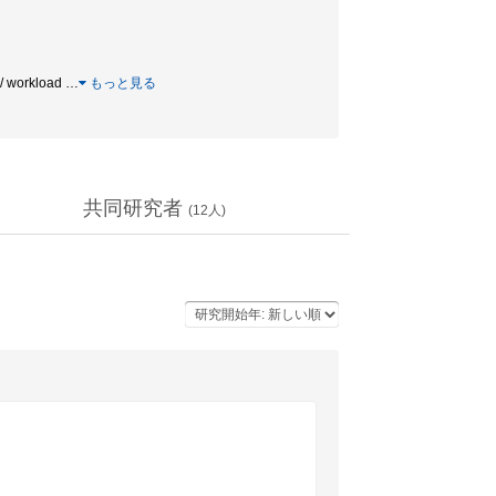
 / workload
…
もっと見る
共同研究者
(
12
人)