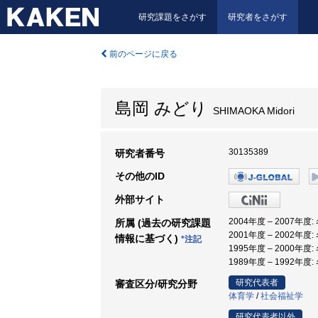
研究課題をさがす
研究者をさがす
前のページに戻る
島岡 みどり
SHIMAOKA Midori
30135389
研究者番号
その他のID
外部サイト
2004年度 – 2007
所属 (過去の研究課題
2001年度 – 2002
情報に基づく)
*注記
1995年度 – 2000
1989年度 – 1992
研究代表者
審査区分/研究分野
体育学
/
社会福祉学
研究代表者以外