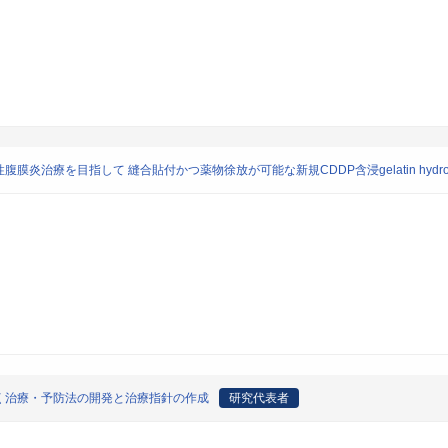
治療を目指して 縫合貼付かつ薬物徐放が可能な新規CDDP含浸gelatin hydro
く治療・予防法の開発と治療指針の作成
研究代表者