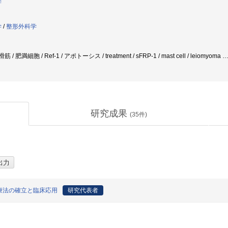
学
学
/
整形外科学
/ 肥満細胞 / Ref-1 / アポトーシス / treatment / sFRP-1 / mast cell / leiomyoma
研究成果
(
35
件)
療法の確立と臨床応用
研究代表者