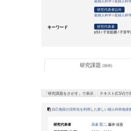
産婦人科学
/
産婦人科
研究代表者以外
産婦人科学
/
産婦人科
研究代表者
キーワード
p53 / 子宮筋腫 / 子宮平滑筋 
研究課題
(
36
件)
自己免疫の活性化を利用した新しい婦人科癌免疫
研究代表者
高倉 賢二
, 藤井 信吾