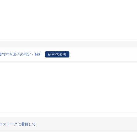
関与する因子の同定・解析
研究代表者
ロストークに着目して