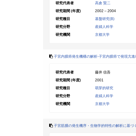
研究代表者
高倉 賢二
研究期間 (年度)
2002 – 2004
研究種目
基盤研究(B)
研究分野
産婦人科学
研究機関
京都大学
子宮内膜癌発生機構の解析-子宮内膜癌で発現亢進
研究代表者
藤井 信吾
研究期間 (年度)
2001
研究種目
萌芽的研究
研究分野
産婦人科学
研究機関
京都大学
子宮筋腫の発生機序・生物学的特性の解析に基づ