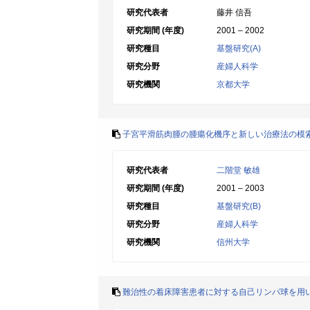
研究代表者
藤井 信吾
研究期間 (年度)
2001 – 2002
研究種目
基盤研究(A)
研究分野
産婦人科学
研究機関
京都大学
子宮平滑筋肉腫の腫瘍化機序と新しい治療法の模
研究代表者
二階堂 敏雄
研究期間 (年度)
2001 – 2003
研究種目
基盤研究(B)
研究分野
産婦人科学
研究機関
信州大学
難治性の着床障害患者に対する自己リンパ球を用