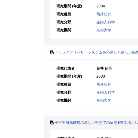
研究期間 (年度)
2004
研究種目
萌芽研究
研究分野
産婦人科学
研究機関
京都大学
ドラッグデリバリーシステムを応用した新しい癌性腹膜炎
研究代表者
藤井 信吾
研究期間 (年度)
2003
研究種目
萌芽研究
研究分野
産婦人科学
研究機関
京都大学
子宮平滑筋腫瘍の新しい視点での病態解明に基づ