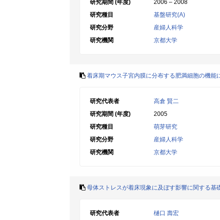
研究期間 (年度)
2006 – 2008
研究種目
基盤研究(A)
研究分野
産婦人科学
研究機関
京都大学
着床期マウス子宮内膜に分布する肥満細胞の機能
研究代表者
高倉 賢二
研究期間 (年度)
2005
研究種目
萌芽研究
研究分野
産婦人科学
研究機関
京都大学
母体ストレスが着床現象に及ぼす影響に関する基
研究代表者
樋口 壽宏