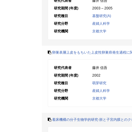
研究代表者
藤井 信吾
研究期間 (年度)
2003 – 2005
研究種目
基盤研究(A)
研究分野
産婦人科学
研究機関
京都大学
卵巣表層上皮をもちいた上皮性卵巣癌発生過程に
研究代表者
藤井 信吾
研究期間 (年度)
2002
研究種目
萌芽研究
研究分野
産婦人科学
研究機関
京都大学
着床機構の分子生物学的研究-胚と子宮内膜とのク