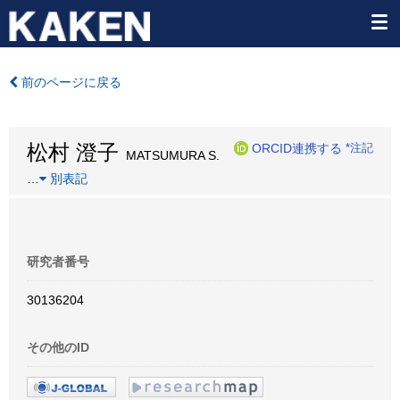
前のページに戻る
松村 澄子
ORCID連携する
*注記
MATSUMURA S.
…
別表記
研究者番号
30136204
その他のID