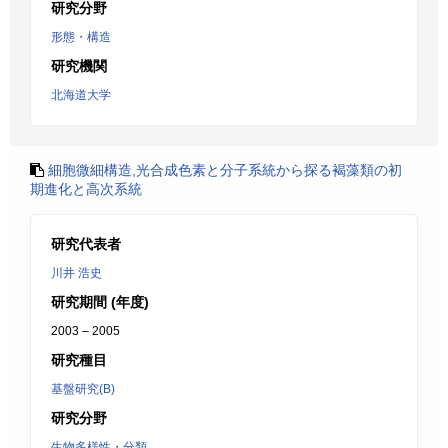
研究分野
形態・構造
研究機関
北海道大学
細胞微細構造,光合成色素と分子系統から探る褐藻類の初
期進化と高次系統
研究代表者
川井 浩史
研究期間 (年度)
2003 – 2005
研究種目
基盤研究(B)
研究分野
生物多様性・分類