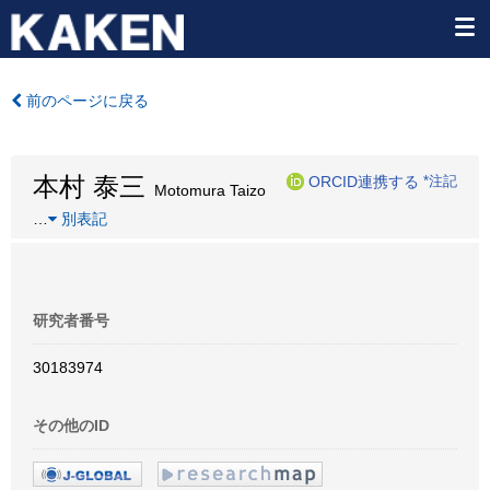
前のページに戻る
本村 泰三
ORCID連携する
*注記
Motomura Taizo
…
別表記
研究者番号
30183974
その他のID