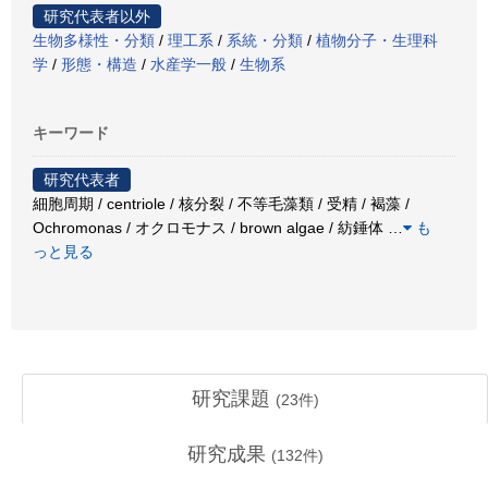
研究代表者以外
生物多様性・分類
/
理工系
/
系統・分類
/
植物分子・生理科
学
/
形態・構造
/
水産学一般
/
生物系
キーワード
研究代表者
細胞周期 / centriole / 核分裂 / 不等毛藻類 / 受精 / 褐藻 /
Ochromonas / オクロモナス / brown algae / 紡錘体
…
も
っと見る
研究課題
(
23
件)
研究成果
(
132
件)