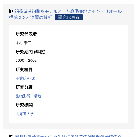
褐藻遊泳細胞をモデルとした鞭毛並びにセントリオール
構成タンパク質の解析
研究代表者
研究代表者
本村 泰三
研究期間 (年度)
2000 – 2002
研究種目
基盤研究(B)
研究分野
生物形態・構造
研究機関
北海道大学
同型配偶子接合から卵生殖に向けての雄性配偶子核のク