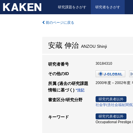
研究課題をさがす
研究者をさがす
前のページに戻る
安蔵 伸治
ANZOU Shinji
30184310
研究者番号
その他のID
2000年度 – 2002年
所属 (過去の研究課題
情報に基づく)
*注記
研究代表者以外
審査区分/研究分野
社会学(含社会福祉関係
研究代表者以外
キーワード
Occupational Prestige