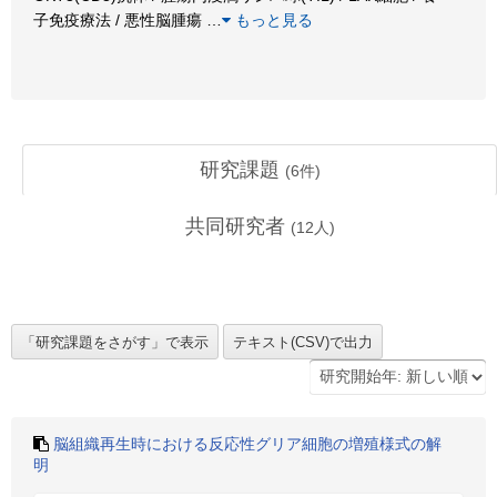
子免疫療法 / 悪性脳腫瘍
…
もっと見る
研究課題
(
6
件)
共同研究者
(
12
人)
脳組織再生時における反応性グリア細胞の増殖様式の解
明