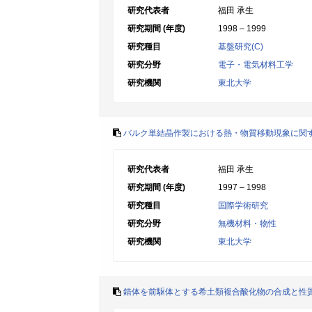
研究代表者
福田 承生
研究期間 (年度)
1998 – 1999
研究種目
基盤研究(C)
研究分野
電子・電気材料工学
研究機関
東北大学
バルク単結晶作製における熱・物質移動現象に関
研究代表者
福田 承生
研究期間 (年度)
1997 – 1998
研究種目
国際学術研究
研究分野
無機材料・物性
研究機関
東北大学
錯体を前駆体とする希土類複合酸化物の合成と性