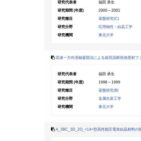
研究代表者
福田 承生
研究期間 (年度)
2000 – 2001
研究種目
基盤研究(C)
研究分野
応用物性・結晶工学
研究機関
東北大学
高速一方向溶融凝固法による超高温耐熱強度材フ
研究代表者
福田 承生
研究期間 (年度)
1998 – 1999
研究種目
基盤研究(B)
研究分野
金属生産工学
研究機関
東北大学
A_3BC_3D_2O_<14>型高性能圧電単結晶材料の