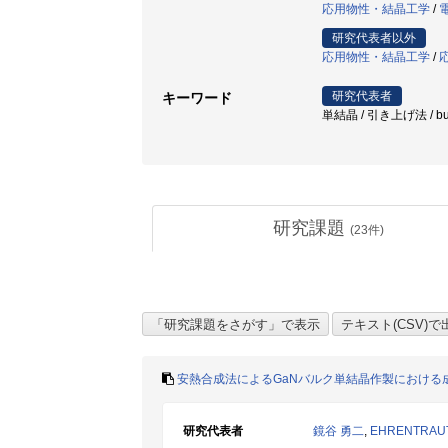
応用物性・結晶工学
/
研究代表者以外
応用物性・結晶工学
/
研究代表者
キーワード
単結晶 / 引き上げ法 / bulk
研究課題
(
23
件)
安熱合成法によるGaNバルク単結晶作製における
研究代表者
鏡谷 勇二
,
EHRENTRAUT