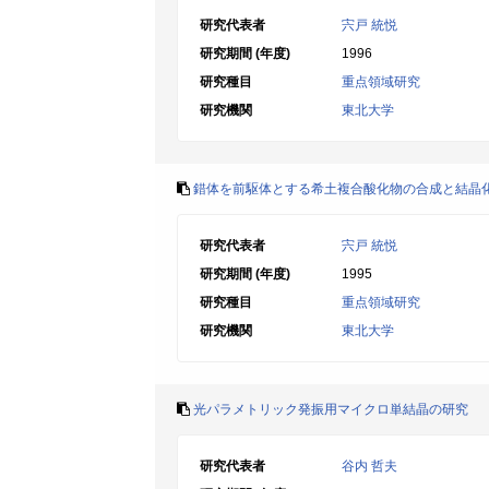
研究代表者
宍戸 統悦
研究期間 (年度)
1996
研究種目
重点領域研究
研究機関
東北大学
錯体を前駆体とする希土複合酸化物の合成と結晶
研究代表者
宍戸 統悦
研究期間 (年度)
1995
研究種目
重点領域研究
研究機関
東北大学
光パラメトリック発振用マイクロ単結晶の研究
研究代表者
谷内 哲夫