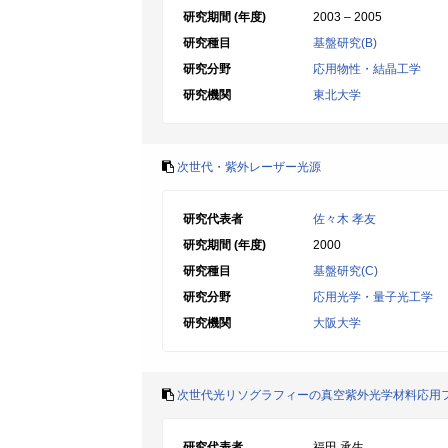
研究期間 (年度)
2003 – 2005
研究種目
基盤研究(B)
研究分野
応用物性・結晶工学
研究機関
東北大学
次世代・紫外レーザー光源
研究代表者
佐々木 孝友
研究期間 (年度)
2000
研究種目
基盤研究(C)
研究分野
応用光学・量子光工学
研究機関
大阪大学
次世代光リソグラフィーの真空紫外光学材料応用
研究代表者
福田 承生