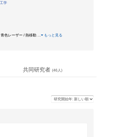
工学
結晶成長 / 青色レーザー / 熱移動
…
もっと見る
共同研究者
(
46
人)