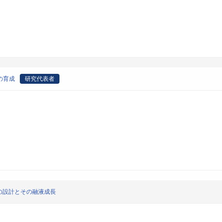
の育成
研究代表者
の設計とその融液成長