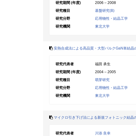
研究期間 (年度)
2006 – 2008
研究種目
基盤研究(B)
研究分野
応用物性・結晶工学
研究機関
東北大学
安熱合成法による高品質・大型バルクGaN単結晶
研究代表者
福田 承生
研究期間 (年度)
2004 – 2005
研究種目
萌芽研究
研究分野
応用物性・結晶工学
研究機関
東北大学
マイクロ引き下げ法による新規フォトニック結晶
研究代表者
川添 良幸