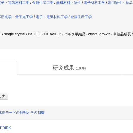
電子・電気材料工学
/
金属生産工学
/
無機材料・物性
/
電子材料工学
/
応用物性・結晶
応用光学・量子光工学
/
電子・電気材料工学
/
金属生産工学
 single crystal / BaLiF_3 / LiCaAlF_6 / バルク単結晶 / crystal growth / 単
研究成果
(
19
件)
成長モードの解明とその制御
 DIRK