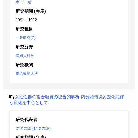
木口 一成
研究期間 (年度)
1991 – 1992
研究種目
一般研究(C)
研究分野
産婦人科学
研究機関
慶応義塾大学
女性性器の複合糖質の総合的解析‐内分泌環境と癌化に伴
う変化を中心として‐
研究代表者
野澤 志郎 (野澤 志朗)
研究期間 (年度)