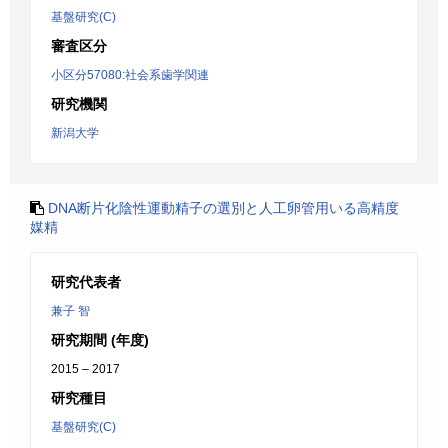
基盤研究(C)
審査区分
小区分57080:社会系歯学関連
研究機関
新潟大学
DNA断片化陰性運動精子の選別と人工卵管用いる高精度
媒精
研究代表者
兼子 智
研究期間 (年度)
2015 – 2017
研究種目
基盤研究(C)