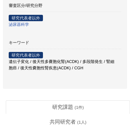
審査区分/研究分野
研究代表者以外
泌尿器科学
キーワード
研究代表者以外
遺伝子変化 / 後天性多嚢胞化腎(ACDK) / 多段階発生 / 腎細
胞癌 / 後天性嚢胞性腎疾患(ACDK) / CGH
研究課題
(
1
件)
共同研究者
(
1
人)