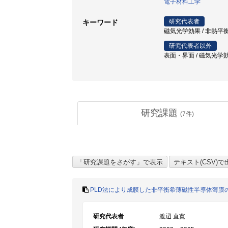
電子材料工学
研究代表者
キーワード
磁気光学効果 / 非熱平衡 
研究代表者以外
表面・界面 / 磁気光学効果
研究課題
(
7
件)
PLD法により成膜した非平衡希薄磁性半導体薄膜
研究代表者
渡辺 直寛