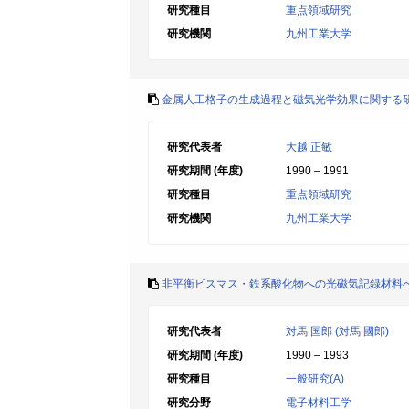
研究種目
重点領域研究
研究機関
九州工業大学
金属人工格子の生成過程と磁気光学効果に関する
研究代表者
大越 正敏
研究期間 (年度)
1990 – 1991
研究種目
重点領域研究
研究機関
九州工業大学
非平衡ビスマス・鉄系酸化物への光磁気記録材料
研究代表者
対馬 国郎 (対馬 國郎)
研究期間 (年度)
1990 – 1993
研究種目
一般研究(A)
研究分野
電子材料工学