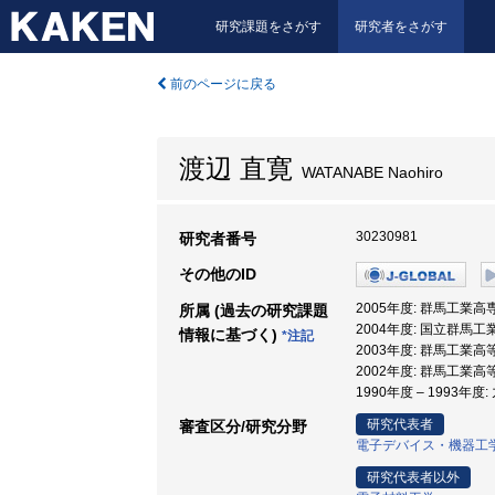
研究課題をさがす
研究者をさがす
前のページに戻る
渡辺 直寛
WATANABE Naohiro
30230981
研究者番号
その他のID
2005年度: 群馬工業高専
所属 (過去の研究課題
2004年度: 国立群馬
情報に基づく)
*注記
2003年度: 群馬工業
2002年度: 群馬工業高
1990年度 – 1993年
研究代表者
審査区分/研究分野
電子デバイス・機器工
研究代表者以外