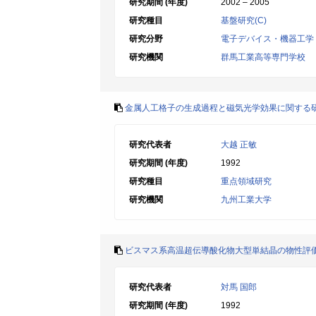
研究期間 (年度)
2002 – 2005
研究種目
基盤研究(C)
研究分野
電子デバイス・機器工学
研究機関
群馬工業高等専門学校
金属人工格子の生成過程と磁気光学効果に関する
研究代表者
大越 正敏
研究期間 (年度)
1992
研究種目
重点領域研究
研究機関
九州工業大学
ビスマス系高温超伝導酸化物大型単結晶の物性評
研究代表者
対馬 国郎
研究期間 (年度)
1992