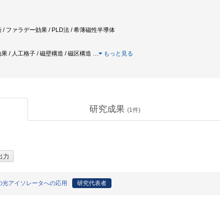
/ ファラデー効果 / PLD法 / 希薄磁性半導体
 / 人工格子 / 磁壁構造 / 磁区構造
…
もっと見る
研究成果
(
1
件)
の光アイソレータへの応用
研究代表者