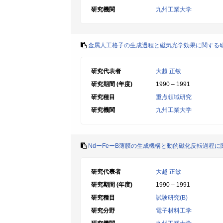
研究機関
九州工業大学
金属人工格子の生成過程と磁気光学効果に関する
研究代表者
大越 正敏
研究期間 (年度)
1990 – 1991
研究種目
重点領域研究
研究機関
九州工業大学
NdーFeーB薄膜の生成機構と動的磁化反転過程に
研究代表者
大越 正敏
研究期間 (年度)
1990 – 1991
研究種目
試験研究(B)
研究分野
電子材料工学