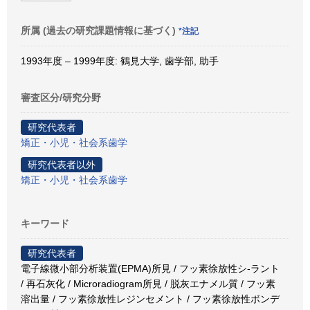
所属 (過去の研究課題情報に基づく)
*注記
1993年度 – 1999年度: 鶴見大学, 歯学部, 助手
審査区分/研究分野
研究代表者
矯正・小児・社会系歯学
研究代表者以外
矯正・小児・社会系歯学
キーワード
研究代表者
電子線微小部分析装置(EPMA)所見 / フッ素徐放性シ-ラント
/ 再石灰化 / Microradiogram所見 / 脱灰エナメル質 / フッ素
溶出量 / フッ素徐放性レジンセメント / フッ素徐放性ボンデ