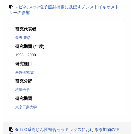
スピネルの中性子照射損傷に及ぼすノンストイキオメト
リーの影響
研究代表者
矢野 豊彦
研究期間 (年度)
1998 – 2000
研究種目
基盤研究(B)
研究分野
核融合学
研究機関
東京工業大学
Si-Ti-C系高じん性複合セラミックスにおける添加物の役