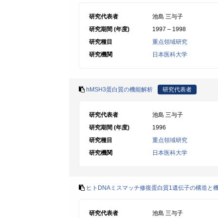
研究代表者
池島 三与子
研究期間 (年度)
1997 – 1998
研究種目
重点領域研究
研究機関
日本医科大学
hMSH3蛋白質の機能解析
研究代表者
研究代表者
池島 三与子
研究期間 (年度)
1996
研究種目
重点領域研究
研究機関
日本医科大学
ヒトDNAミスマッチ修復蛋白質1遺伝子の構造と
研究代表者
池島 三与子