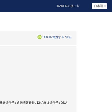
KAKENの使い方
ORCID連携する
*注記
素遺伝子 / 遺伝情報維持 / DNA修復遺伝子 / DNA