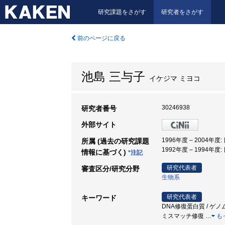
研究課題をさがす
研究者をさがす
前のページに戻る
池島 三与子
イケジマ ミヨコ
30246938
研究者番号
外部サイト
1996年度 – 2004年度
所属 (過去の研究課題
1992年度 – 1994年度
情報に基づく)
*注記
研究代表者
審査区分/研究分野
生物系
研究代表者
キーワード
DNA修復蛋白質 / ゲノ
ミスマッチ修復
…
も