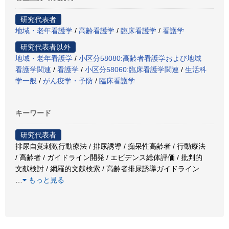
研究代表者
地域・老年看護学
/
高齢看護学
/
臨床看護学
/
看護学
研究代表者以外
地域・老年看護学
/
小区分58080:高齢者看護学および地域
看護学関連
/
看護学
/
小区分58060:臨床看護学関連
/
生活科
学一般
/
がん疫学・予防
/
臨床看護学
キーワード
研究代表者
排尿自覚刺激行動療法 / 排尿誘導 / 痴呆性高齢者 / 行動療法
/ 高齢者 / ガイドライン開発 / エビデンス総体評価 / 批判的
文献検討 / 網羅的文献検索 / 高齢者排尿誘導ガイドライン
…
もっと見る