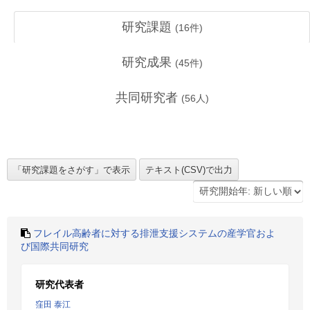
研究課題
(
16
件)
研究成果
(
45
件)
共同研究者
(
56
人)
フレイル高齢者に対する排泄支援システムの産学官およ
び国際共同研究
研究代表者
窪田 泰江