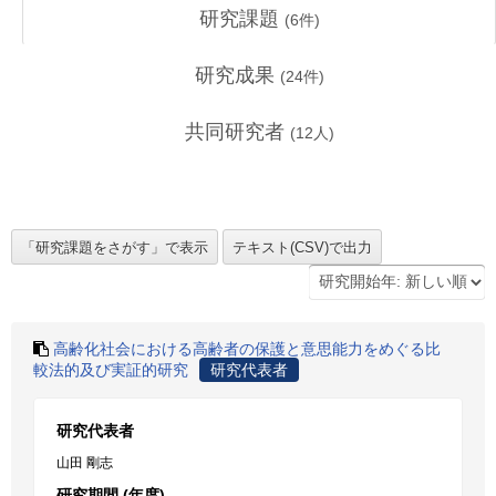
研究課題
(
6
件)
研究成果
(
24
件)
共同研究者
(
12
人)
高齢化社会における高齢者の保護と意思能力をめぐる比
較法的及び実証的研究
研究代表者
研究代表者
山田 剛志
研究期間 (年度)