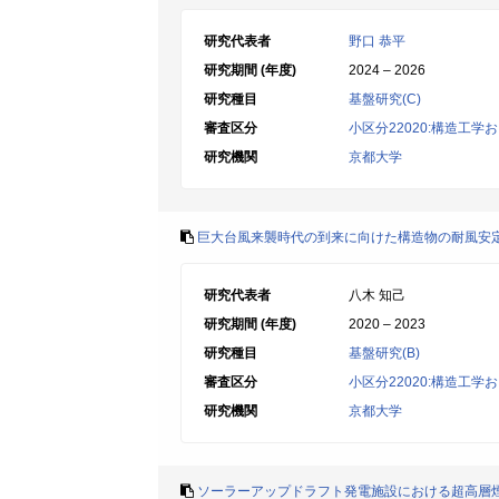
研究代表者
野口 恭平
研究期間 (年度)
2024 – 2026
研究種目
基盤研究(C)
審査区分
小区分22020:構造工
研究機関
京都大学
巨大台風来襲時代の到来に向けた構造物の耐風安
研究代表者
八木 知己
研究期間 (年度)
2020 – 2023
研究種目
基盤研究(B)
審査区分
小区分22020:構造工
研究機関
京都大学
ソーラーアップドラフト発電施設における超高層