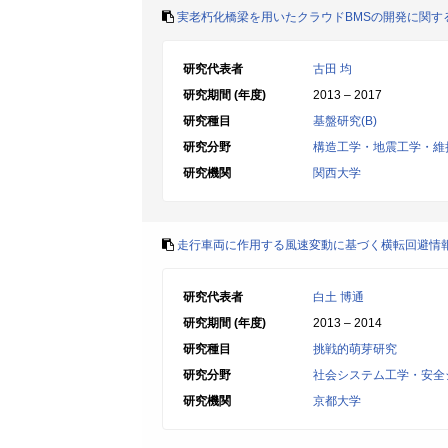
実老朽化橋梁を用いたクラウドBMSの開発に関す
研究代表者
古田 均
研究期間 (年度)
2013 – 2017
研究種目
基盤研究(B)
研究分野
構造工学・地震工学・維
研究機関
関西大学
走行車両に作用する風速変動に基づく横転回避情
研究代表者
白土 博通
研究期間 (年度)
2013 – 2014
研究種目
挑戦的萌芽研究
研究分野
社会システム工学・安全
研究機関
京都大学