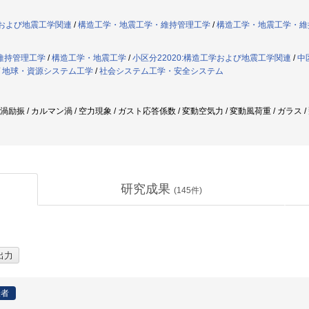
学および地震工学関連
/
構造工学・地震工学・維持管理工学
/
構造工学・地震工学・維
維持管理工学
/
構造工学・地震工学
/
小区分22020:構造工学および地震工学関連
/
中
/
地球・資源システム工学
/
社会システム工学・安全システム
 渦励振 / カルマン渦 / 空力現象 / ガスト応答係数 / 変動空気力 / 変動風荷重 / ガラス
研究成果
(
145
件)
表者