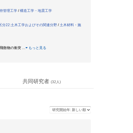
持管理工学
/
構造工学・地震工学
区分22:土木工学およびその関連分野
/
土木材料・施
 / 飛散物の衝突
…
もっと見る
共同研究者
(
32
人)