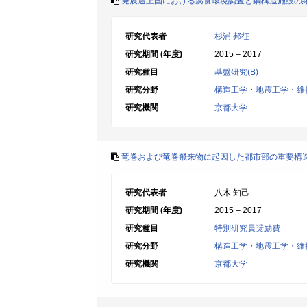
発展途上国における腐食環境調査と鋼構造施設の
研究代表者
杉浦 邦征
研究期間 (年度)
2015 – 2017
研究種目
基盤研究(B)
研究分野
構造工学・地震工学・維
研究機関
京都大学
竜巻および竜巻飛来物に起因した都市部の重要構
研究代表者
八木 知己
研究期間 (年度)
2015 – 2017
研究種目
特別研究員奨励費
研究分野
構造工学・地震工学・維
研究機関
京都大学