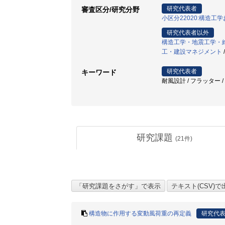
研究代表者
審査区分/研究分野
小区分22020:構造工
研究代表者以外
構造工学・地震工学・
工・建設マネジメント
研究代表者
キーワード
耐風設計 / フラッター /
研究課題
(
21
件)
構造物に作用する変動風荷重の再定義
研究代