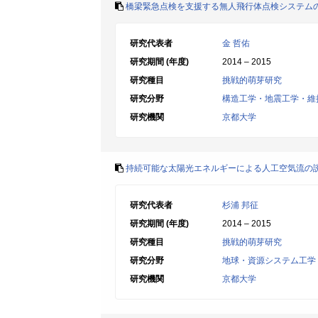
橋梁緊急点検を支援する無人飛行体点検システム
研究代表者
金 哲佑
研究期間 (年度)
2014 – 2015
研究種目
挑戦的萌芽研究
研究分野
構造工学・地震工学・維
研究機関
京都大学
持続可能な太陽光エネルギーによる人工空気流の
研究代表者
杉浦 邦征
研究期間 (年度)
2014 – 2015
研究種目
挑戦的萌芽研究
研究分野
地球・資源システム工学
研究機関
京都大学