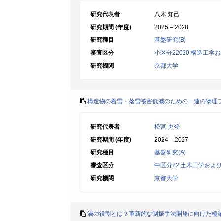
研究代表者
八木 知己
研究期間 (年度)
2025 – 2028
研究種目
基盤研究(B)
審査区分
小区分22020:構造工
研究機関
京都大学
構造物の着雪・落雪被害低減のための一連の物理
研究代表者
松宮 央登
研究期間 (年度)
2024 – 2027
研究種目
基盤研究(A)
審査区分
中区分22:土木工学およ
研究機関
京都大学
渦の役割とは？革新的な制振手法開発に向けた橋