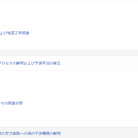
学および地震工学関連
プロセスの解明および予測手法の確立
びその関連分野
梁の空力振動への渦の干渉機構の解明