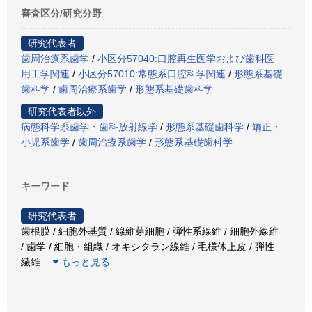
審査区分/研究分野
研究代表者
歯周治療系歯学
/
小区分57040:口腔再生医学および歯科医
用工学関連
/
小区分57010:常態系口腔科学関連
/
形態系基礎
歯科学
/
歯周治療系歯学
/
形態系基礎歯科学
研究代表者以外
病態科学系歯学・歯科放射線学
/
形態系基礎歯科学
/
矯正・
小児系歯学
/
歯周治療系歯学
/
形態系基礎歯科学
キーワード
研究代表者
歯根膜 / 細胞外基質 / 線維芽細胞 / 弾性系線維 / 細胞外線維
/ 歯学 / 細胞・組織 / オキシタラン線維 / 毛様体上皮 / 弾性
繊維
…
もっと見る