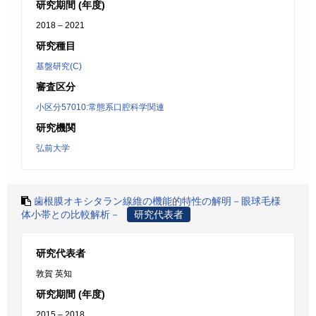
研究期間 (年度)
2018 – 2021
研究種目
基盤研究(C)
審査区分
小区分57010:常態系口腔科学関連
研究機関
弘前大学
歯根膜オキシタラン線維の機能的特性の解明－眼球毛様
体小帯との比較解析－
研究代表者
研究代表者
敦賀 英知
研究期間 (年度)
2015 – 2018