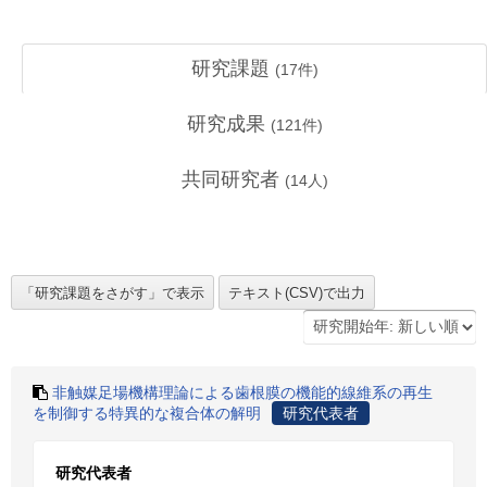
研究課題
(
17
件)
研究成果
(
121
件)
共同研究者
(
14
人)
非触媒足場機構理論による歯根膜の機能的線維系の再生
を制御する特異的な複合体の解明
研究代表者
研究代表者