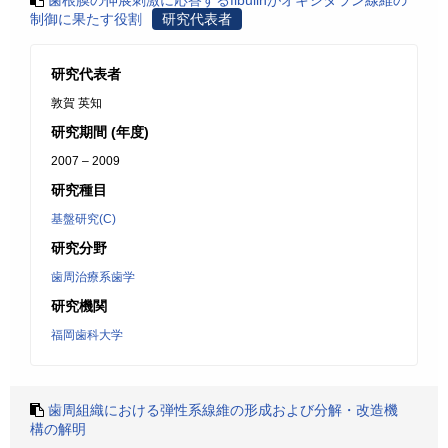
歯根膜の伸展刺激に応答するfibulinがオキシタラン線維の
制御に果たす役割
研究代表者
研究代表者
敦賀 英知
研究期間 (年度)
2007 – 2009
研究種目
基盤研究(C)
研究分野
歯周治療系歯学
研究機関
福岡歯科大学
歯周組織における弾性系線維の形成および分解・改造機
構の解明