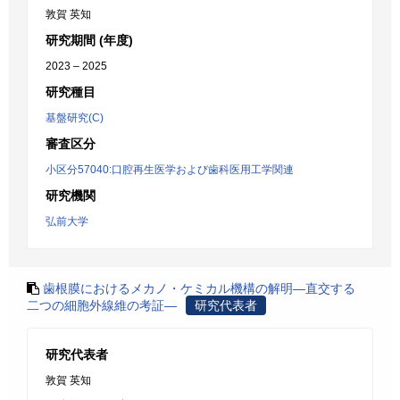
敦賀 英知
研究期間 (年度)
2023 – 2025
研究種目
基盤研究(C)
審査区分
小区分57040:口腔再生医学および歯科医用工学関連
研究機関
弘前大学
歯根膜におけるメカノ・ケミカル機構の解明―直交する
二つの細胞外線維の考証―
研究代表者
研究代表者
敦賀 英知