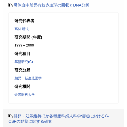
母体血中胎児有核赤血球の回収とDNA分析
研究代表者
高林 晴夫
研究期間 (年度)
1999 – 2000
研究種目
基盤研究(C)
研究分野
胎児・新生児医学
研究機関
金沢医科大学
排卵・妊娠維持ほか各種産科婦人科学領域におけるG-
CSFの動態に関する研究