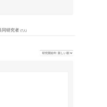
共同研究者
(
7
人)