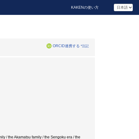
KAKENの使い方
ORCID連携する
*注記
ly / the Akamatsu family / the Sengoku era / the