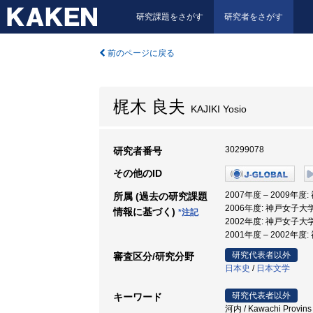
研究課題をさがす
研究者をさがす
前のページに戻る
梶木 良夫
KAJIKI Yosio
30299078
研究者番号
その他のID
2007年度 – 2009年
所属 (過去の研究課題
2006年度: 神戸女子大
情報に基づく)
*注記
2002年度: 神戸女子大学
2001年度 – 2002年度
研究代表者以外
審査区分/研究分野
日本史
/
日本文学
研究代表者以外
キーワード
河内 / Kawachi Provins /