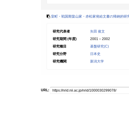
室町・戦国期畠山家・赤松家発給文書の帰納的研
研究代表者
矢田 俊文
研究期間 (年度)
2001 – 2002
研究種目
基盤研究(C)
研究分野
日本史
研究機関
新潟大学
URL: