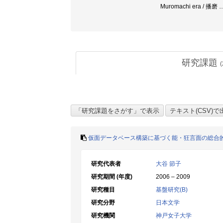
Muromachi era / 播磨
研究課題
(
仮面データベース構築に基づく能・狂言面の総合
研究代表者
大谷 節子
研究期間 (年度)
2006 – 2009
研究種目
基盤研究(B)
研究分野
日本文学
研究機関
神戸女子大学