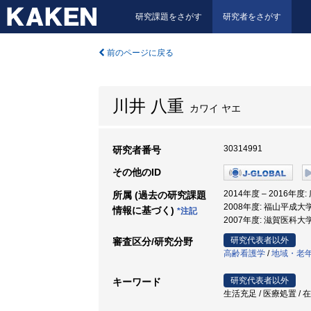
研究課題をさがす
研究者をさがす
前のページに戻る
川井 八重
カワイ ヤエ
30314991
研究者番号
その他のID
2014年度 – 2016年
所属 (過去の研究課題
2008年度: 福山平成大学
情報に基づく)
*注記
2007年度: 滋賀医科大学
研究代表者以外
審査区分/研究分野
高齢看護学
/
地域・老
研究代表者以外
キーワード
生活充足 / 医療処置 / 