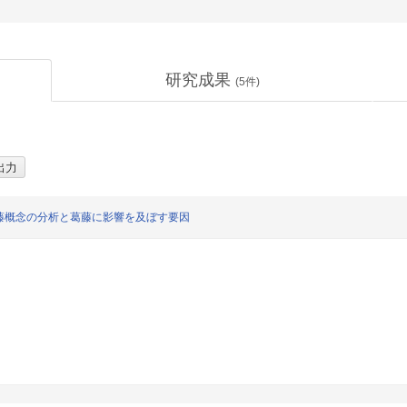
研究成果
(
5
件)
藤概念の分析と葛藤に影響を及ぼす要因