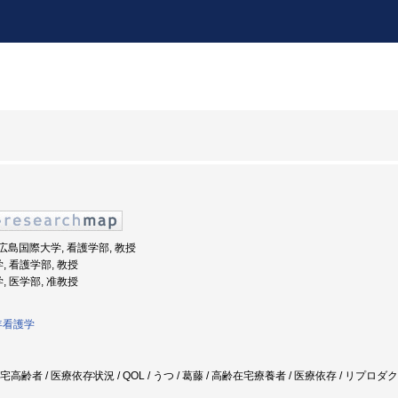
度: 広島国際大学, 看護学部, 教授
, 看護学部, 教授
, 医学部, 准教授
年看護学
在宅高齢者 / 医療依存状況 / QOL / うつ / 葛藤 / 高齢在宅療養者 / 医療依存 / リプロ