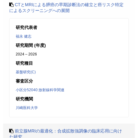
CTとMRIによる膵癌の早期診断法の確立と癌リスク特定
によるスクリーニングへの展開
研究代表者
福永 健志
研究期間 (年度)
2024 – 2026
研究種目
基盤研究(C)
審査区分
小区分52040:放射線科学関連
研究機関
川崎医科大学
前立腺MRIの最適化：合成拡散強調像の臨床応用に向け
た研究