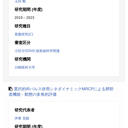
玉田 勉
研究期間 (年度)
2019 – 2023
研究種目
基盤研究(C)
審査区分
小区分52040:放射線科学関連
研究機関
川崎医科大学
選択的IRパルス併用シネダイナミックMRCPによる膵胆
道機能・動態の多角的評価
研究代表者
伊東 克能
研究期間 (年度)