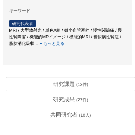
キーワード
研究代表者
MRI / 大型放射光 / 単色X線 / 微小血管塞栓 / 慢性関節痛 / 慢
性腎障害 / 機能的MRイメージ / 機能的MRI / 糖尿病性腎症 /
脂肪消化吸収
…
もっと見る
研究課題
(
12
件)
研究成果
(
27
件)
共同研究者
(
18
人)