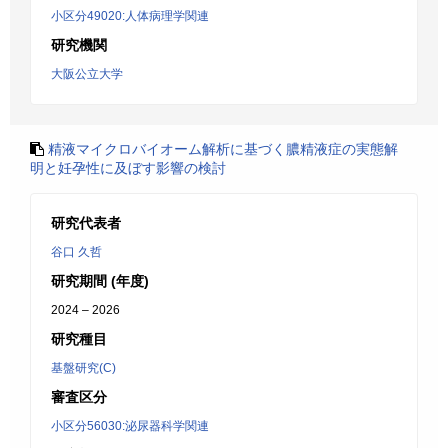
小区分49020:人体病理学関連
研究機関
大阪公立大学
精液マイクロバイオーム解析に基づく膿精液症の実態解
明と妊孕性に及ぼす影響の検討
研究代表者
谷口 久哲
研究期間 (年度)
2024 – 2026
研究種目
基盤研究(C)
審査区分
小区分56030:泌尿器科学関連