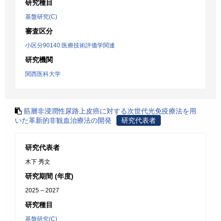
研究種目
基盤研究(C)
審査区分
小区分90140:医療技術評価学関連
研究機関
関西医科大学
筋層非浸潤性尿路上皮癌に対する次世代光免疫療法を用
いた革新的非観血治療法の開発
研究代表者
研究代表者
木下 秀文
研究期間 (年度)
2025 – 2027
研究種目
基盤研究(C)