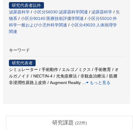
研究代表者以外
泌尿器科学
/
小区分56030:泌尿器科学関連
/
泌尿器科学
/
生
物系
/
小区分90140:医療技術評価学関連
/
小区分55010:外
科学一般および小児外科学関連
/
小区分49020:人体病理学
関連
キーワード
研究代表者
シミュレーター / 手術動作 / エルゴノミクス / 手術教育 / オ
ルガノイド / NECTIN-4 / 光免疫療法 / 非観血治療法 / 筋層
非浸潤性尿路上皮癌 / Augment Reality
…
もっと見る
研究課題
(
22
件)