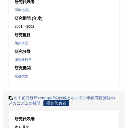
研究代表者
羽渕 友則
研究期間 (年度)
2001 – 2002
研究種目
萌芽研究
研究分野
泌尿器科学
研究機関
京都大学
ヒト前立腺癌xenograftの作成とホルモン非依存性獲得の
メカニズムの解明
研究代表者
研究代表者
木下 秀文