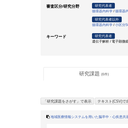
研究代表者
審査区分/研究分野
循環器内科学
/
循環器
研究代表者以外
循環器内科学
/
小区分5
研究代表者
キーワード
遺伝子解析 / 電子顕微鏡 / 
研究課題
(
6
件)
地域医療情報システムを用いた脳卒中・心疾患共