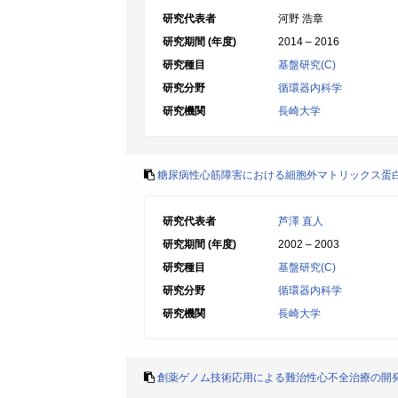
研究代表者
河野 浩章
研究期間 (年度)
2014 – 2016
研究種目
基盤研究(C)
研究分野
循環器内科学
研究機関
長崎大学
糖尿病性心筋障害における細胞外マトリックス蛋
研究代表者
芦澤 直人
研究期間 (年度)
2002 – 2003
研究種目
基盤研究(C)
研究分野
循環器内科学
研究機関
長崎大学
創薬ゲノム技術応用による難治性心不全治療の開