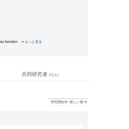
 function
…
もっと見る
共同研究者
(
11
人)