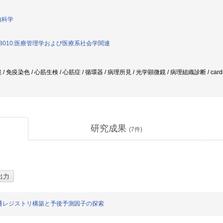
内科学
8010:医療管理学および医療系社会学関連
免疫染色 / 心筋生検 / 心筋症 / 循環器 / 病理所見 / 光学顕微鏡 / 病理組織診断 / cardiac
研究成果
(
7
件)
通レジストリ構築と予後予測因子の探索