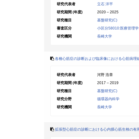
研究代表者
立石 洋平
研究期間 (年度)
2020 – 2025
研究種目
基盤研究(C)
審査区分
小区分58010:医療管
研究機関
長崎大学
各種心筋症の診断および臨床像における心筋病理
研究代表者
河野 浩章
研究期間 (年度)
2017 – 2019
研究種目
基盤研究(C)
研究分野
循環器内科学
研究機関
長崎大学
拡張型心筋症の診断における心内膜心筋生検の有