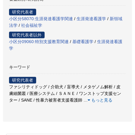
研究代表者
小区分58070:生涯発達看護学関連
/
生涯発達看護学
/
新領域
法学
/
社会福祉学
研究代表者以外
小区分09060:特別支援教育関連
/
基礎看護学
/
生涯発達看護
学
キーワード
研究代表者
ファシリティドッグ / 介助犬 / 盲導犬 / メタゲノム解析 / 皮
膚細菌叢 / 医療システム / ＳＡＮＥ / ワンストップ支援セン
ター / SANE / 性暴力被害者支援看護師
…
もっと見る