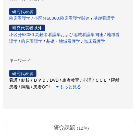
研究代表者
臨床看護学
/
小区分58060:臨床看護学関連
/
基礎看護学
研究代表者以外
小区分58080:高齢者看護学および地域看護学関連
/
地域看
護学
/
臨床看護学
/
基礎・地域看護学
/
臨床看護学
キーワード
研究代表者
看護 / 結核 / ＤＶＤ / DVD / 患者教育 / 心理 / ＱＯＬ / 隔離
患者 / 隔離 / 患者QOL
…
もっと見る
研究課題
(
12
件)