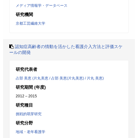
メディア情報学・データベース
研究機関
京都工芸繊維大学
認知症高齢者の情動を活かした看護介入方法と評価スケ
ールの開発
研究代表者
占部 美恵 (片丸美恵 / 占部 美恵(片丸美恵) / 片丸 美恵)
研究期間 (年度)
2012 – 2015
研究種目
挑戦的萌芽研究
研究分野
地域・老年看護学