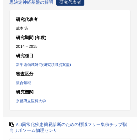
思決定神経基盤の解明
研究代表者
研究代表者
成本 迅
研究期間 (年度)
2014 – 2015
研究種目
新学術領域研究(研究領域提案型)
審査区分
複合領域
研究機関
京都府立医科大学
Ａβ異常化疾患簡易診断のための標識フリー集積チップ指
向リポソーム物理センサ