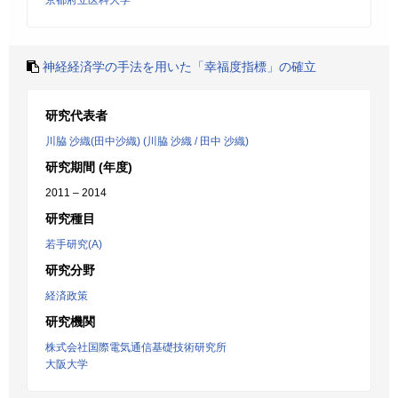
京都府立医科大学
神経経済学の手法を用いた「幸福度指標」の確立
研究代表者
川脇 沙織(田中沙織) (川脇 沙織 / 田中 沙織)
研究期間 (年度)
2011 – 2014
研究種目
若手研究(A)
研究分野
経済政策
研究機関
株式会社国際電気通信基礎技術研究所
大阪大学