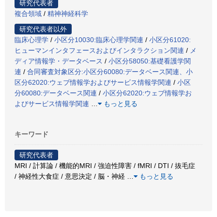
研究代表者
複合領域
/
精神神経科学
研究代表者以外
臨床心理学
/
小区分10030:臨床心理学関連
/
小区分61020:
ヒューマンインタフェースおよびインタラクション関連
/
メ
ディア情報学・データベース
/
小区分58050:基礎看護学関
連
/
合同審査対象区分:小区分60080:データベース関連、小
区分62020:ウェブ情報学およびサービス情報学関連
/
小区
分60080:データベース関連
/
小区分62020:ウェブ情報学お
よびサービス情報学関連
…
もっと見る
キーワード
研究代表者
MRI / 計算論 / 機能的MRI / 強迫性障害 / fMRI / DTI / 抜毛症
/ 神経性大食症 / 意思決定 / 脳・神経
…
もっと見る