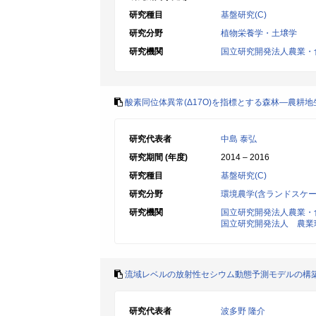
研究種目
基盤研究(C)
研究分野
植物栄養学・土壌学
研究機関
国立研究開発法人農業・
酸素同位体異常(Δ17O)を指標とする森林―農耕
研究代表者
中島 泰弘
研究期間 (年度)
2014 – 2016
研究種目
基盤研究(C)
研究分野
環境農学(含ランドスケー
研究機関
国立研究開発法人農業・
国立研究開発法人 農業
流域レベルの放射性セシウム動態予測モデルの構
研究代表者
波多野 隆介