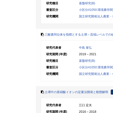
研究種目
基盤研究(B)
審査区分
小区分41050:環境農学
研究機関
国立研究開発法人農業・
三酸素同位体を指標とする土壌～流域レベルでの
研究代表者
中島 泰弘
研究期間 (年度)
2019 – 2021
研究種目
基盤研究(B)
審査区分
小区分41050:環境農学
研究機関
国立研究開発法人農業・
土壌中の亜硝酸イオンの定量法開発と動態解明
研究代表者
江口 定夫
研究期間 (年度)
2016 – 2018