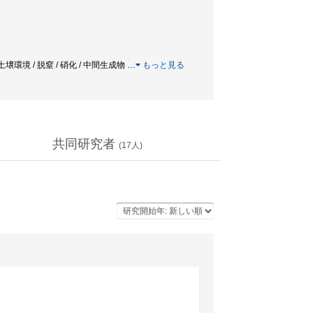
環境 / 脱窒 / 硝化 / 中間生成物
…
もっと見る
共同研究者
(
17
人)