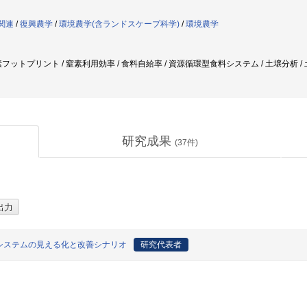
学関連
/
復興農学
/
環境農学(含ランドスケープ科学)
/
環境農学
フットプリント / 窒素利用効率 / 食料自給率 / 資源循環型食料システム / 土壌分析 / 土壌
研究成果
(
37
件)
システムの見える化と改善シナリオ
研究代表者