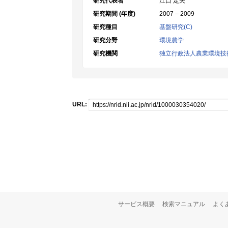
研究代表者
江口 定夫
研究期間 (年度)
2007 – 2009
研究種目
基盤研究(C)
研究分野
環境農学
研究機関
独立行政法人農業環境技
URL:
サービス概要
検索マニュアル
よく