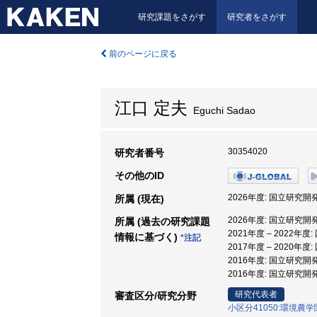
研究課題をさがす
研究者をさがす
前のページに戻る
江口 定夫
Eguchi Sadao
30354020
研究者番号
その他のID
2026年度: 国立研究
所属 (現在)
2026年度: 国立研究
所属 (過去の研究課題
2021年度 – 202
情報に基づく)
*注記
2017年度 – 202
2016年度: 国立研究
2016年度: 国立研
研究代表者
審査区分/研究分野
小区分41050:環境農