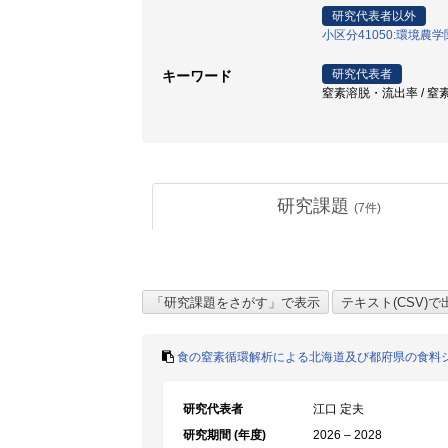
研究代表者以外
小区分41050:環境農
研究代表者
キーワード
窒素溶脱・流出率 / 窒素
研究課題
(
7
件)
食の窒素循環解析による北海道及び都府県の食料
研究代表者
江口 定夫
研究期間 (年度)
2026 – 2028