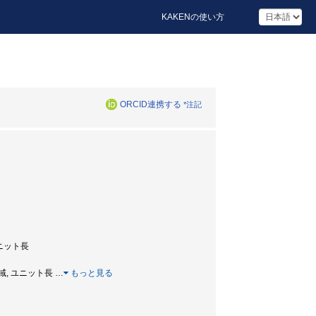
KAKENの使い方
ORCID連携する
*注記
ユニット長
域, ユニット長
…
もっと見る