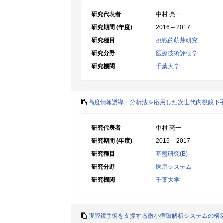
研究代表者
中村 亮一
研究期間 (年度)
2016 – 2017
研究種目
挑戦的萌芽研究
研究分野
医療技術評価学
研究機関
千葉大学
高度情報誘導・分析法を応用した次世代内視鏡下手術
研究代表者
中村 亮一
研究期間 (年度)
2015 – 2017
研究種目
基盤研究(B)
研究分野
医用システム
研究機関
千葉大学
腹腔鏡手術を支援する微小循環解析システムの構