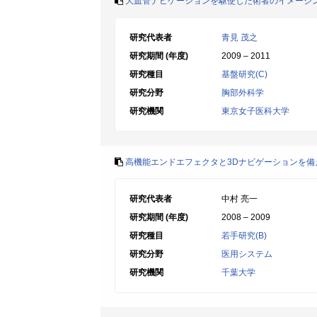
大血管ナビゲーションを駆使した術者のイメージ
研究代表者
青見 茂之
研究期間 (年度)
2009 – 2011
研究種目
基盤研究(C)
研究分野
胸部外科学
研究機関
東京女子医科大学
高機能エンドエフェクタと3Dナビゲーションを
研究代表者
中村 亮一
研究期間 (年度)
2008 – 2009
研究種目
若手研究(B)
研究分野
医用システム
研究機関
千葉大学