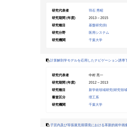
研究代表者
羽石 秀昭
研究期間 (年度)
2013 – 2015
研究種目
基盤研究(B)
研究分野
医用システム
研究機関
千葉大学
計算解剖学モデルを応用したナビゲーション誘導
研究代表者
中村 亮一
研究期間 (年度)
2012 – 2013
研究種目
新学術領域研究(研究領域
審査区分
理工系
研究機関
千葉大学
子宮内及び等張液充填環境における革新的術中画