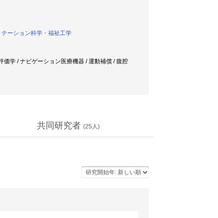
リテーション科学・福祉工学
評価学 / ナビゲーション医療機器 / 運動補償 / 腹腔
共同研究者
(
25
人)