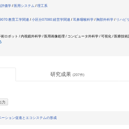
術評価学
/
医用システム
/
理工系
9070:教育工学関連
/
小区分07080:経営学関連
/
耳鼻咽喉科学
/
胸部外科学
/
リハビ
術ロボット / 内視鏡外科学 / 医用画像処理 / コンピュータ外科学 / 可視化 / 医療技術
る
研究成果
(
207
件)
ベーション促進とエコシステムの形成