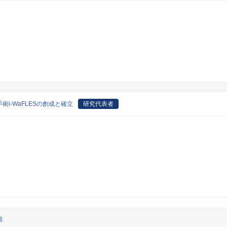
i-WaFLESの創成と確立
研究代表者
築