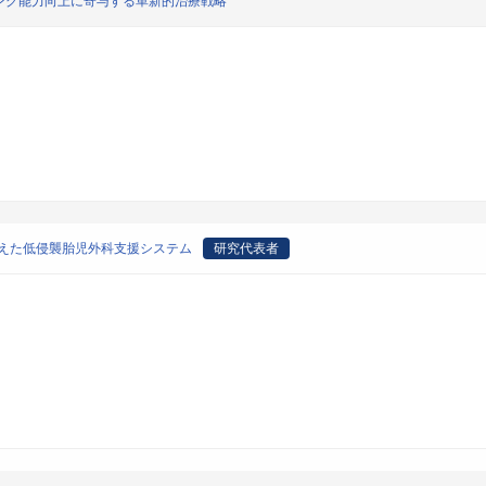
ング能力向上に寄与する革新的治療戦略
備えた低侵襲胎児外科支援システム
研究代表者