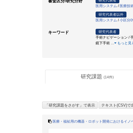
研究代表者
審査区分/研究分野
医用システム
/
医療技
研究代表者以外
医用システム
/
小区分0
研究代表者
キーワード
手術ナビゲーション / 手
鏡下手術
…
もっと見
研究課題
(
14
件)
医療・福祉用の機器・ロボット開発におけるイノ