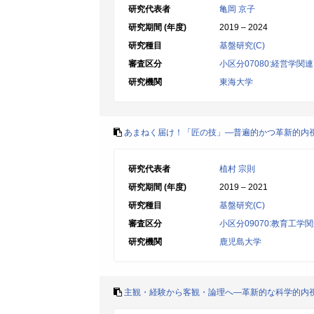
研究代表者
亀岡 京子
研究期間 (年度)
2019 – 2024
研究種目
基盤研究(C)
審査区分
小区分07080:経営学関連
研究機関
東海大学
あまねく届け！「匠の技」―普遍的かつ革新的内
研究代表者
植村 宗則
研究期間 (年度)
2019 – 2021
研究種目
基盤研究(C)
審査区分
小区分09070:教育工学
研究機関
鹿児島大学
主観・経験から客観・論理へ―革新的な科学的内