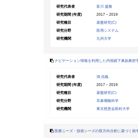
研究代表者
富川 盛雅
研究期間 (年度)
2017 – 2019
研究種目
基盤研究(C)
研究分野
医用システム
研究機関
九州大学
ナビゲーション情報を利用した内視鏡下鼻副鼻腔
研究代表者
鴻 信義
研究期間 (年度)
2017 – 2019
研究種目
基盤研究(C)
研究分野
耳鼻咽喉科学
研究機関
東京慈恵会医科大学
医療ニーズ・技術シーズの双方向分析に基づく術