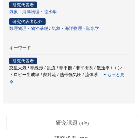
研究代表者
気象・海洋物理・陸水学
研究代表者以外
数理物理・物性基礎
/
気象・海洋物理・陸水学
キーワード
研究代表者
惑星大気 / 非線形 / 乱流 / 非平衡 / 非平衡系 / 散逸率 / エン
トロピー生成率 / 熱対流 / 熱帯低気圧 / 流体系
…
もっと見
る
研究課題
(
4
件)