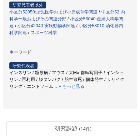
研究代表者以外
小区分52050:胎児医学および小児成育学関連
/
中区分52:内
科学一般およびその関連分野
/
小区分56040:産婦人科学関
連
/
小区分42040:実験動物学関連
/
小区分53010:消化器内
科学関連
/
スポーツ科学
キーワード
研究代表者
インスリン / 糖尿病 / マウス / 大Maf群転写因子 / インシュ
リン / 再利用 / 膜タンパク / 胎生致死 / 個体発生 / リサイク
リング・エンドソーム
…
もっと見る
研究課題
(
14
件)