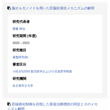
脳オルガノイドを用いた巨脳症発症メカニズムの解明
研究代表者
齋藤 伸治
研究期間 (年度)
2020 – 2023
研究種目
基盤研究(B)
審査区分
小区分52050:胎児医学および小児成育学関連
研究機関
名古屋市立大学
肝線維化制御を目指した新規治療標的の同定とそのメカ
ニズム解明