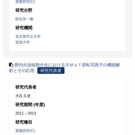
基盤研究(C)
研究分野
医化学一般
研究機関
名古屋市立大学
筑波大学
膵内分泌細胞分化における大Ｍａｆ群転写因子の機能解
析とその応用
研究代表者
研究代表者
大石 久史
研究期間 (年度)
2011 – 2013
研究種目
基盤研究(C)