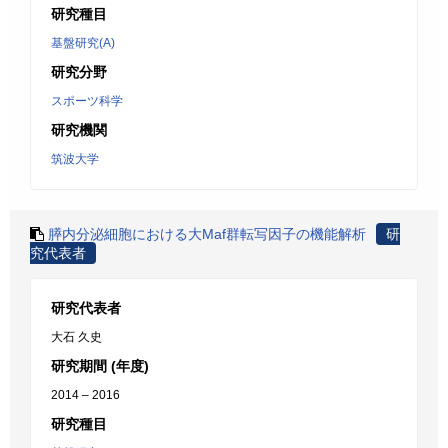
研究種目
基盤研究(A)
研究分野
スポーツ科学
研究機関
筑波大学
膵内分泌細胞における大Maf群転写因子の機能解析
研
究代表者
研究代表者
大石 久史
研究期間 (年度)
2014 – 2016
研究種目