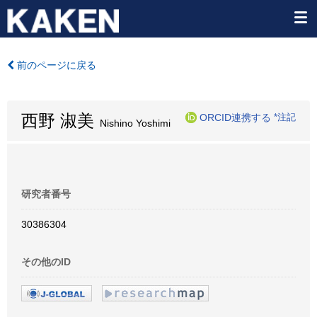
前のページに戻る
西野 淑美
ORCID連携する
*注記
Nishino Yoshimi
研究者番号
30386304
その他のID