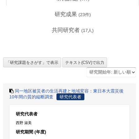
研究成果
(
23
件)
共同研究者
(
17
人)
同一地区被災者の生活再建と地域変容：東日本大震災後
10年間の質的縦断調査
研究代表者
研究代表者
西野 淑美
研究期間 (年度)