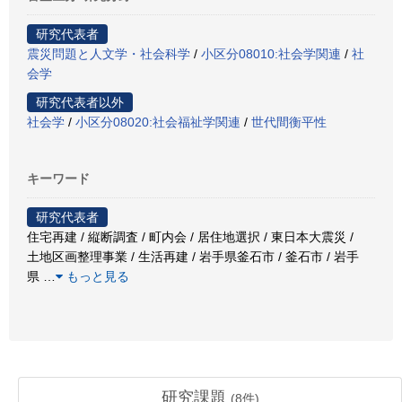
研究代表者
震災問題と人文学・社会科学
/
小区分08010:社会学関連
/
社
会学
研究代表者以外
社会学
/
小区分08020:社会福祉学関連
/
世代間衡平性
キーワード
研究代表者
住宅再建 / 縦断調査 / 町内会 / 居住地選択 / 東日本大震災 /
土地区画整理事業 / 生活再建 / 岩手県釜石市 / 釜石市 / 岩手
県
…
もっと見る
研究課題
(
8
件)