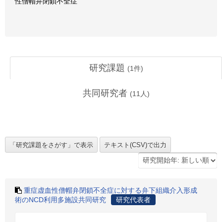
性僧帽弁閉鎖不全症
研究課題
(
1
件)
共同研究者
(
11
人)
重症虚血性僧帽弁閉鎖不全症に対する弁下組織介入形成
術のNCD利用多施設共同研究
研究代表者