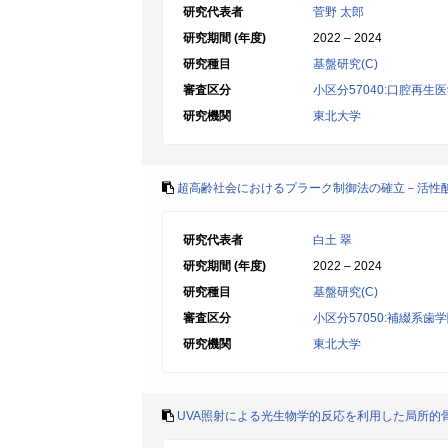
研究代表者
菅野 太郎
研究期間 (年度)
2022 – 2024
研究種目
基盤研究(C)
審査区分
小区分57040:口腔再
研究機関
東北大学
超高齢社会におけるプラーク制御法の確立－活性
研究代表者
白土 翠
研究期間 (年度)
2022 – 2024
研究種目
基盤研究(C)
審査区分
小区分57050:補綴系歯
研究機関
東北大学
UVA照射による光生物学的反応を利用した局所的