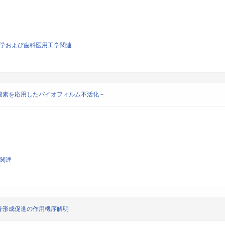
生医学および歯科医用工学関連
酸素を応用したバイオフィルム不活化－
学関連
骨形成促進の作用機序解明