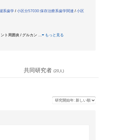
綴系歯学
/
小区分57030:保存治療系歯学関連
/
小区
プラント周囲炎 / グルカン
…
もっと見る
共同研究者
(
20
人)