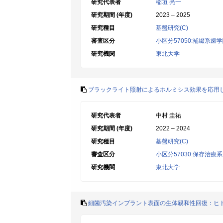
研究代表者
稲垣 亮一
研究期間 (年度)
2023 – 2025
研究種目
基盤研究(C)
審査区分
小区分57050:補綴系歯
研究機関
東北大学
ブラックライト照射によるホルミシス効果を応用
研究代表者
中村 圭祐
研究期間 (年度)
2022 – 2024
研究種目
基盤研究(C)
審査区分
小区分57030:保存治療
研究機関
東北大学
細菌汚染インプラント表面の生体親和性回復：ヒ