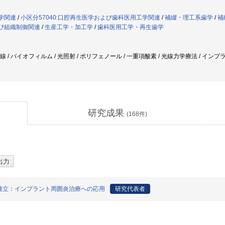
歯学関連
/
小区分57040:口腔再生医学および歯科医用工学関連
/
補綴・理工系歯学
/
補
よび組織制御関連
/
生産工学・加工学
/
歯科医用工学・再生歯学
外線 / バイオフィルム / 光照射 / ポリフェノール / 一重項酸素 / 光線力学療法 / イン
研究成果
(
168
件)
確立：インプラント周囲炎治療への応用
研究代表者