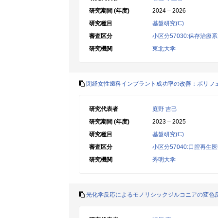
研究期間 (年度)
2024 – 2026
研究種目
基盤研究(C)
審査区分
小区分57030:保存治療
研究機関
東北大学
閉経女性歯科インプラント成功率の改善：ポリフ
研究代表者
庭野 吉己
研究期間 (年度)
2023 – 2025
研究種目
基盤研究(C)
審査区分
小区分57040:口腔再
研究機関
秀明大学
光化学反応によるモノリシックジルコニアの変色