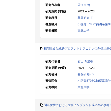
研究代表者
佐々木 啓一
研究期間 (年度)
2021 – 2023
研究種目
基盤研究(B)
審査区分
小区分57050:補綴系歯
研究機関
東北大学
機能性食品成分プロアントシアニジンの創傷治癒
研究代表者
石山 希里香
研究期間 (年度)
2021 – 2023
研究種目
基盤研究(C)
審査区分
小区分57050:補綴系歯
研究機関
東北大学
閉経女性における歯科インプラント成功率の改善