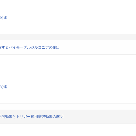
学関連
有するバイモーダルジルコニアの創出
学関連
学的効果とトリガー援用増強効果の解明