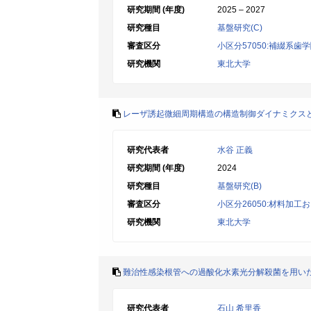
研究期間 (年度)
2025 – 2027
研究種目
基盤研究(C)
審査区分
小区分57050:補綴系歯
研究機関
東北大学
レーザ誘起微細周期構造の構造制御ダイナミクス
研究代表者
水谷 正義
研究期間 (年度)
2024
研究種目
基盤研究(B)
審査区分
小区分26050:材料加
研究機関
東北大学
難治性感染根管への過酸化水素光分解殺菌を用い
研究代表者
石山 希里香