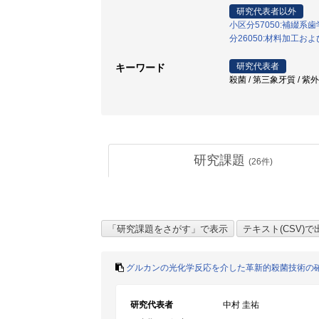
研究代表者以外
小区分57050:補綴系
分26050:材料加工お
研究代表者
キーワード
殺菌 / 第三象牙質 / 紫
研究課題
(
26
件)
グルカンの光化学反応を介した革新的殺菌技術の
研究代表者
中村 圭祐