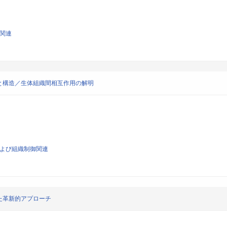
学関連
と構造／生体組織間相互作用の解明
工および組織制御関連
た革新的アプローチ