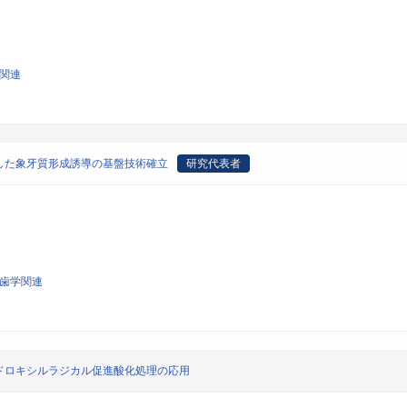
学関連
した象牙質形成誘導の基盤技術確立
研究代表者
系歯学関連
ドロキシルラジカル促進酸化処理の応用