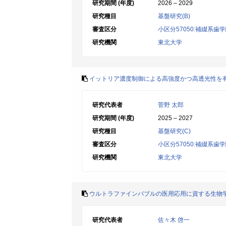
研究期間 (年度)
2026 – 2029
研究種目
基盤研究(B)
審査区分
小区分57050:補綴系歯
研究機関
東北大学
イットリア濃度制御による高強度かつ高透光性を
研究代表者
菅野 太郎
研究期間 (年度)
2025 – 2027
研究種目
基盤研究(C)
審査区分
小区分57050:補綴系歯
研究機関
東北大学
ウルトラファインバブルの医用応用に資する生物
研究代表者
佐々木 啓一