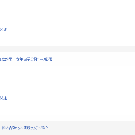
学関連
促進効果：老年歯学分野への応用
学関連
：骨結合強化の新規技術の確立