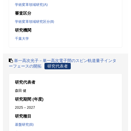
学術変革領域研究(A)
審査区分
学術変革領域研究区分(Ⅱ)
研究機関
千葉大学
単一高次光子－単一高次電子間のスピン軌道量子インタ
ーフェースの開拓
研究代表者
研究代表者
森田 健
研究期間 (年度)
2025 – 2027
研究種目
基盤研究(B)