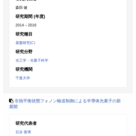
森田 健
研究期間 (年度)
2014 – 2016
研究種目
基盤研究(C)
研究分野
光工学・光量子科学
研究機関
千葉大学
非熱平衡状態フォノン輸送制御による半導体光素子の新
展開
研究代表者
石谷 善博