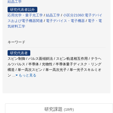
結晶工学
研究代表者以外
応用光学・量子光工学
/
結晶工学
/
小区分21060:電子デバイ
スおよび電子機器関連
/
電子デバイス・電子機器
/
電子・電
気材料工学
キーワード
研究代表者
スピン制御 / パルス面傾斜法 / スピン軌道相互作用 / テラヘ
ルツパルス / 半導体 / 光物性 / 半導体量子ディスク・リング
構造 / 単一高次スピン / 単一高次光子 / 単一光子スキルミオ
ン
…
もっと見る
研究課題
(
18
件)