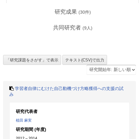
研究成果
(
30
件)
共同研究者
(
9
人)
学習者自律にむけた自己動機づけ方略獲得への支援の試
み
研究代表者
植田 麻実
研究期間 (年度)
2012 – 2014