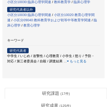
小区分10030:臨床心理学関連
/
教科教育学
/
臨床心理学
研究代表者以外
小区分10030:臨床心理学関連
/
小区分10020:教育心理学関
連
/
小区分09040:教科教育学および初等中等教育学関連
/
臨
床心理学
/
教育心理学
キーワード
研究代表者
中学生 / いじめ / 攻撃性 / 心理教育 / 小学生 / 怒り / 予防・
対応 / 第三者委員会 / 自殺 / 調査結果
…
もっと見る
研究課題
(
17
件)
研究成果
(
125
件)