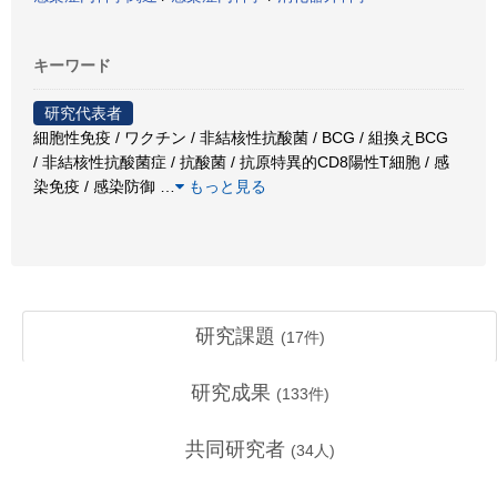
キーワード
研究代表者
細胞性免疫 / ワクチン / 非結核性抗酸菌 / BCG / 組換えBCG
/ 非結核性抗酸菌症 / 抗酸菌 / 抗原特異的CD8陽性T細胞 / 感
染免疫 / 感染防御
…
もっと見る
研究課題
(
17
件)
研究成果
(
133
件)
共同研究者
(
34
人)