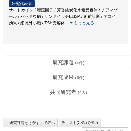
研究代表者
サイトカイン / 増殖因子 / 芳香族炭化水素受容体 / チアマゾ
ール / バセドウ病 / サンドイッチELISA / 術前診断 / デコイ
効果 / 細胞外小胞 / TSH受容体
…
もっと見る
研究課題
(
4
件)
研究成果
(
6
件)
共同研究者
(
4
人)