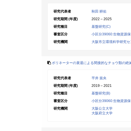
研究代表者
秋田 耕佑
研究期間 (年度)
2022 – 2025
研究種目
基盤研究(C)
審査区分
小区分39060:生物資源
研究機関
大阪市立環境科学研究セ
ポリネーターの衰退による間接的なチョウ類の絶
研究代表者
平井 規央
研究期間 (年度)
2019 – 2021
研究種目
基盤研究(B)
審査区分
小区分39060:生物資源
研究機関
大阪公立大学
大阪府立大学