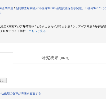
源保全学関連
/
合同審査対象区分:小区分39060:生物資源保全学関連、小区分39070
境
代推定 / 東南アジア熱帯雨林 / ヒラタカタカイガラムシ属 / シリアゲアリ属 / 分子地
 マイクロサテライト解析
…
もっと見る
研究成果
(
182
件)
－幼虫期の食草が将来を左右する