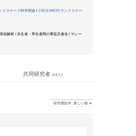
:ランドスケープ科学関連
/
小区分39070:ランドスケー
理系統解析 / 共生者－寄生者間の軍拡共進化 / マレー
共同研究者
(
14
人)