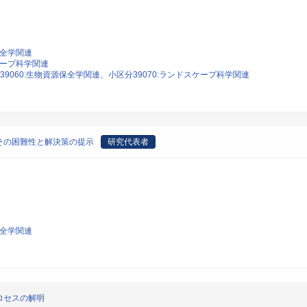
保全学関連
ケープ科学関連
39060:生物資源保全学関連、小区分39070:ランドスケープ科学関連
その困難性と解決策の提示
研究代表者
保全学関連
ロセスの解明