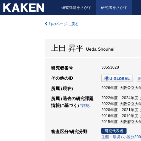
研究課題をさがす
研究者をさがす
前のページに戻る
上田 昇平
Ueda Shouhei
30553028
研究者番号
その他のID
2026年度: 大阪公立大
所属 (現在)
2022年度 – 2024年
所属 (過去の研究課題
2022年度: 大阪公立大
情報に基づく)
*注記
2020年度 – 2021年
2016年度 – 2019年
2015年度: 大阪府立大
研究代表者
審査区分/研究分野
生態・環境
/
小区分39