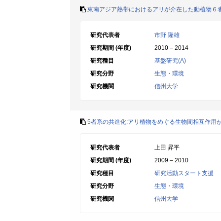
東南アジア熱帯におけるアリが介在した動植物６
研究代表者
市野 隆雄
研究期間 (年度)
2010 – 2014
研究種目
基盤研究(A)
研究分野
生態・環境
研究機関
信州大学
5者系の共進化:アリ植物をめぐる生物間相互作用
研究代表者
上田 昇平
研究期間 (年度)
2009 – 2010
研究種目
研究活動スタート支援
研究分野
生態・環境
研究機関
信州大学