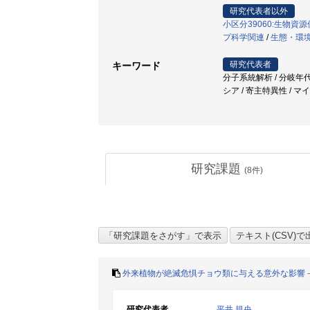
研究代表者以外
小区分39060:生物資
プ科学関連
/
生態・環
研究代表者
キーワード
分子系統解析 / 分岐年
シア / 寄主特異性 /
研究課題
(
8
件)
外来植物が絶滅危惧チョウ類に与える意外な影響
研究代表者
平井 規央