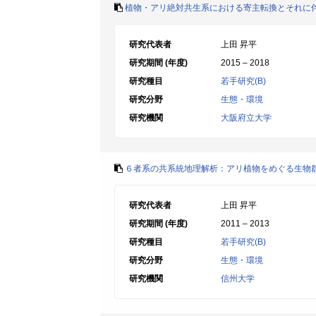
植物・アリ絶対共生系における寄主転換とそれに
研究代表者
上田 昇平
研究期間 (年度)
2015 – 2018
研究種目
若手研究(B)
研究分野
生態・環境
研究機関
大阪府立大学
６者系の共系統地理解析：アリ植物をめぐる生物
研究代表者
上田 昇平
研究期間 (年度)
2011 – 2013
研究種目
若手研究(B)
研究分野
生態・環境
研究機関
信州大学