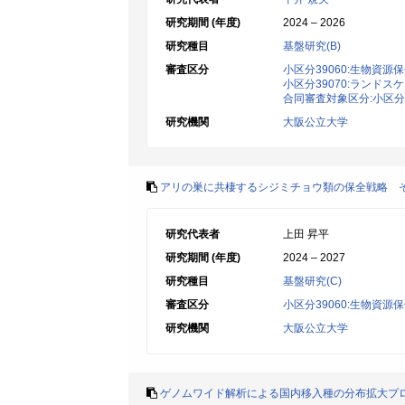
研究期間 (年度)
2024 – 2026
研究種目
基盤研究(B)
審査区分
小区分39060:生物資源
小区分39070:ランドス
合同審査対象区分:小区分
研究機関
大阪公立大学
アリの巣に共棲するシジミチョウ類の保全戦略 
研究代表者
上田 昇平
研究期間 (年度)
2024 – 2027
研究種目
基盤研究(C)
審査区分
小区分39060:生物資源
研究機関
大阪公立大学
ゲノムワイド解析による国内移入種の分布拡大プ