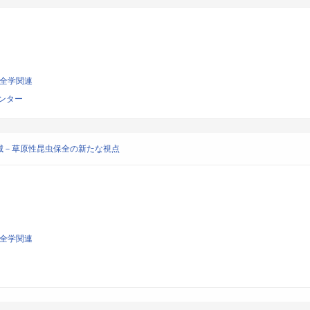
保全学関連
ンター
滅－草原性昆虫保全の新たな視点
保全学関連