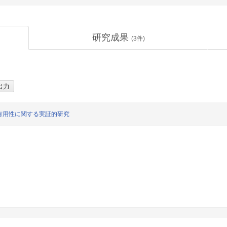
研究成果
(
3
件)
有用性に関する実証的研究