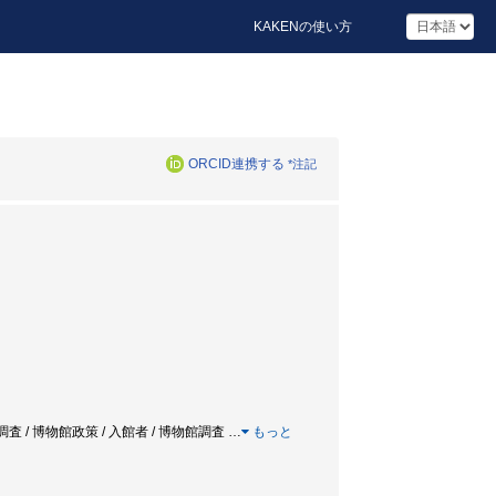
KAKENの使い方
ORCID連携する
*注記
査 / 博物館政策 / 入館者 / 博物館調査
…
もっと