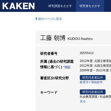
研究課題をさがす
研究者をさがす
前のページに戻る
工藤 朝博
KUDOU Asahiro
30555412
研究者番号
2012年度: 元国立教
所属 (過去の研究課題
2012年度: 元国立教
情報に基づく)
*注記
2009年度 – 2011
研究代表者以外
審査区分/研究分野
教育学
/
博物館学
研究代表者以外
キーワード
社会教育調査 / 社会教育
見る