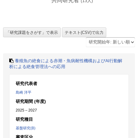
共同研究者
(
13
人)
養殖魚の絶食による赤潮・魚病耐性機構およびAI行動解
析による絶食管理法への応用
研究代表者
島崎 洋平
研究期間 (年度)
2025 – 2027
研究種目
基盤研究(B)
審査区分