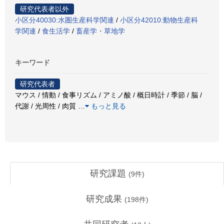
研究代表者以外
小区分40030:水圏生産科学関連
/
小区分42010:動物生産科
学関連
/
食生活学
/
畜産学・草地学
キーワード
研究代表者
マウス / 情動 / 食事リズム / アミノ酸 / 概日時計 / 季節 / 脳 /
代謝 / 光周性 / 肉質
…
もっと見る
研究課題
(
9
件)
研究成果
(
198
件)