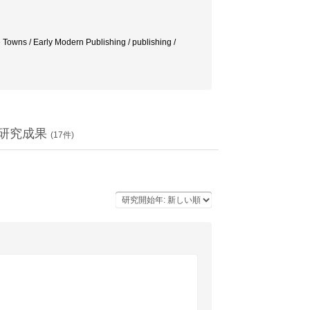
e Towns / Early Modern Publishing / publishing /
研究成果
(
17
件)