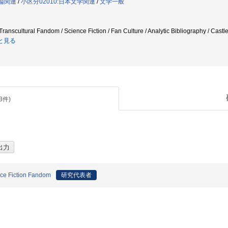
践論関連
/
小区分02010:日本文学関連
/
文学一般
ranscultural Fandom / Science Fiction / Fan Culture / Analytic Bibliography / Castl
と見る
3
件)
nce Fiction Fandom
研究代表者