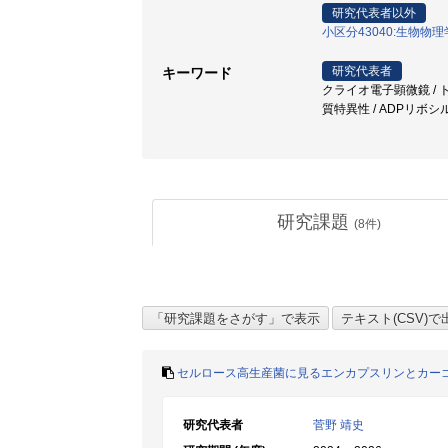
研究代表者以外
小区分43040:生物物
研究代表者
キーワード
クライオ電子顕微鏡 / トモ
質特異性 / ADPリボシ
研究課題
(
8
件)
セルロース高生産菌に見るエンカプスリンとカーゴ
研究代表者
菅野 靖史