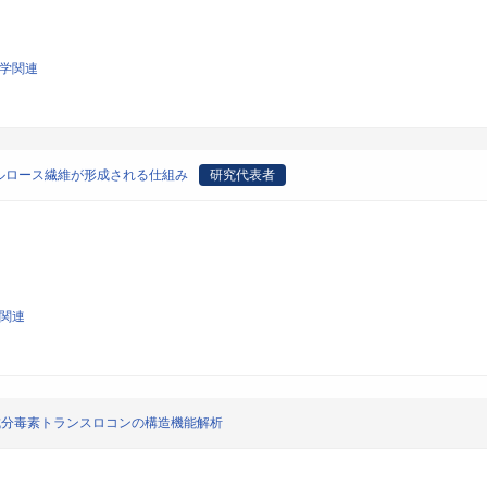
化学関連
ルロース繊維が形成される仕組み
研究代表者
学関連
成分毒素トランスロコンの構造機能解析