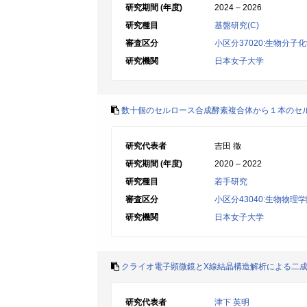
研究期間 (年度)
2024 – 2026
研究種目
基盤研究(C)
審査区分
小区分37020:生物分子
研究機関
日本女子大学
数十個のセルロース合成酵素複合体から１本のセ
研究代表者
吉田 徹
研究期間 (年度)
2020 – 2022
研究種目
若手研究
審査区分
小区分43040:生物物理
研究機関
日本女子大学
クライオ電子顕微鏡とX線結晶構造解析による二
研究代表者
津下 英明