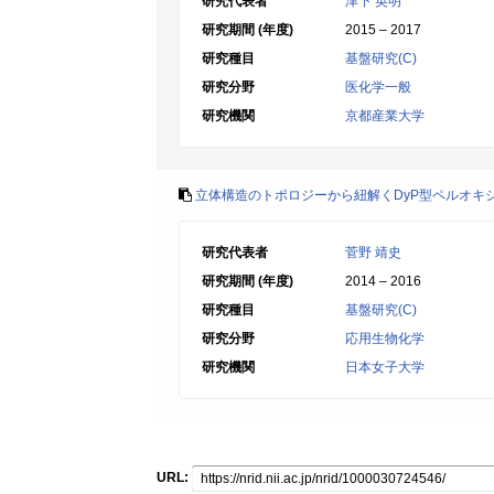
研究代表者
津下 英明
研究期間 (年度)
2015 – 2017
研究種目
基盤研究(C)
研究分野
医化学一般
研究機関
京都産業大学
立体構造のトポロジーから紐解くDyP型ペルオキ
研究代表者
菅野 靖史
研究期間 (年度)
2014 – 2016
研究種目
基盤研究(C)
研究分野
応用生物化学
研究機関
日本女子大学
URL: