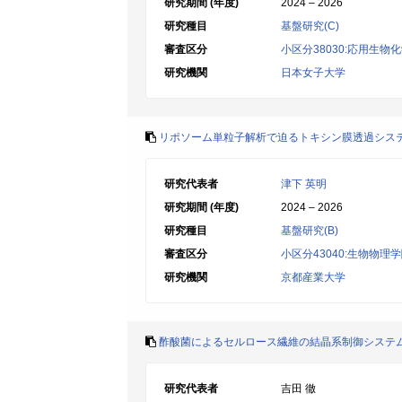
研究期間 (年度)
2024 – 2026
研究種目
基盤研究(C)
審査区分
小区分38030:応用生物
研究機関
日本女子大学
リポソーム単粒子解析で迫るトキシン膜透過シス
研究代表者
津下 英明
研究期間 (年度)
2024 – 2026
研究種目
基盤研究(B)
審査区分
小区分43040:生物物理
研究機関
京都産業大学
酢酸菌によるセルロース繊維の結晶系制御システ
研究代表者
吉田 徹