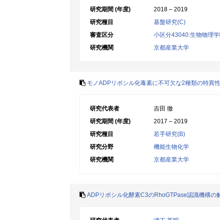
研究期間 (年度)
2018 – 2019
研究種目
基盤研究(C)
審査区分
小区分43040:生物物理
研究機関
京都産業大学
モノADPリボシル化毒素に不可欠な2種類の特異
研究代表者
吉田 徹
研究期間 (年度)
2017 – 2019
研究種目
若手研究(B)
研究分野
機能生物化学
研究機関
京都産業大学
ADPリボシル化酵素C3のRhoGTPase認識機構の