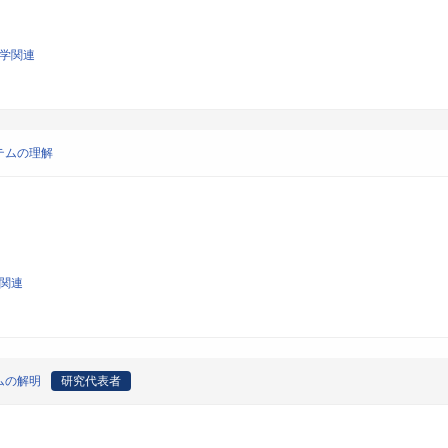
化学関連
テムの理解
学関連
ムの解明
研究代表者