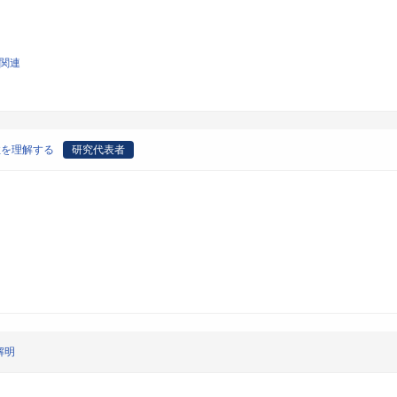
学関連
性を理解する
研究代表者
解明