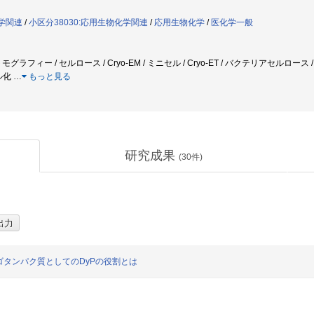
理学関連
/
小区分38030:応用生物化学関連
/
応用生物化学
/
医化学一般
グラフィー / セルロース / Cryo-EM / ミニセル / Cryo-ET / バクテリアセルロース
ル化
…
もっと見る
研究成果
(
30
件)
タンパク質としてのDyPの役割とは