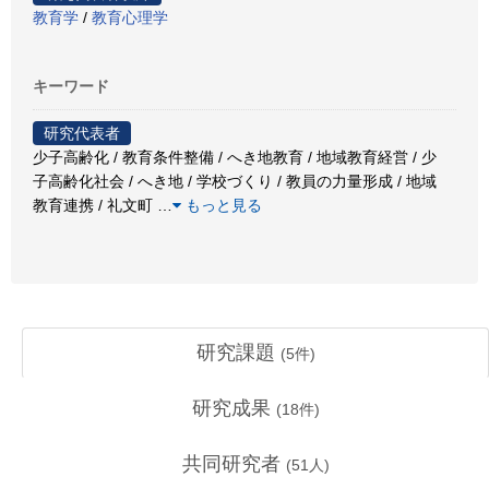
教育学
/
教育心理学
キーワード
研究代表者
少子高齢化 / 教育条件整備 / へき地教育 / 地域教育経営 / 少
子高齢化社会 / へき地 / 学校づくり / 教員の力量形成 / 地域
教育連携 / 礼文町
…
もっと見る
研究課題
(
5
件)
研究成果
(
18
件)
共同研究者
(
51
人)