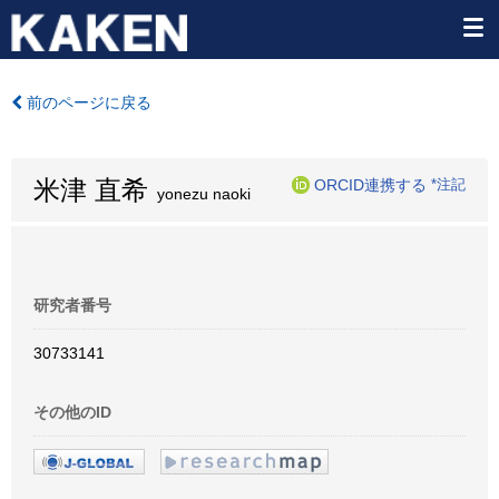
前のページに戻る
米津 直希
ORCID連携する
*注記
yonezu naoki
研究者番号
30733141
その他のID