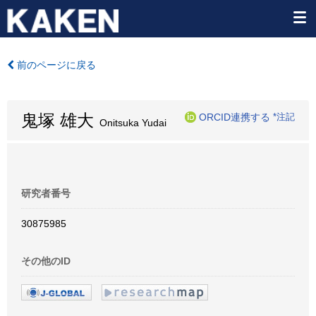
前のページに戻る
鬼塚 雄大
ORCID連携する
*注記
Onitsuka Yudai
研究者番号
30875985
その他のID