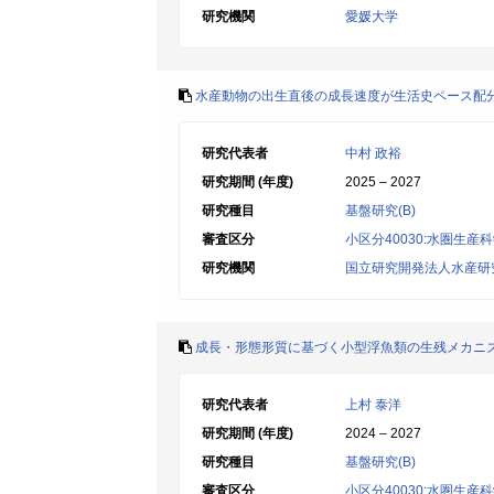
研究機関
愛媛大学
水産動物の出生直後の成長速度が生活史ペース配
研究代表者
中村 政裕
研究期間 (年度)
2025 – 2027
研究種目
基盤研究(B)
審査区分
小区分40030:水圏生産
研究機関
国立研究開発法人水産研
成長・形態形質に基づく小型浮魚類の生残メカニ
研究代表者
上村 泰洋
研究期間 (年度)
2024 – 2027
研究種目
基盤研究(B)
審査区分
小区分40030:水圏生産