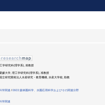
理工学研究科(理学系), 准教授
度: 愛媛大学, 理工学研究科(理学系), 准教授
年度: 国立研究開発法人水産研究・教育機構, 水産大学校, 助教
産科学関連
/
0603:森林圏科学、水圏応用科学およびその関連分野
産科学関連