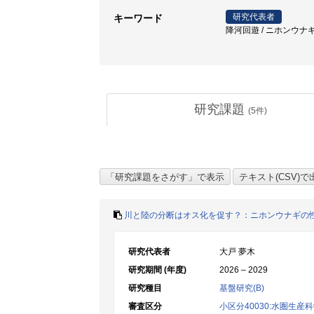
研究代表者
キーワード
降河回遊 / ニホンウナギ 
研究課題
(
5
件)
川と陸の分断はオス化を促す？：ニホンウナギの
研究代表者
大戸 夢木
研究期間 (年度)
2026 – 2029
研究種目
基盤研究(B)
審査区分
小区分40030:水圏生産