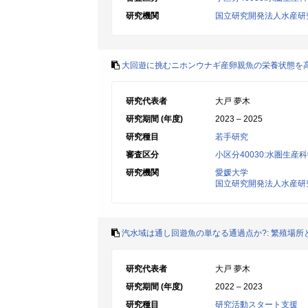
研究機関
国立研究開発法人水産研
大回遊に挑むニホンウナギ産卵親魚の栄養状態を
研究代表者
大戸 夢木
研究期間 (年度)
2023 – 2025
研究種目
若手研究
審査区分
小区分40030:水圏生産
研究機関
愛媛大学
国立研究開発法人水産研
汽水域は通し回遊魚の単なる通過点か?: 繁殖場
研究代表者
大戸 夢木
研究期間 (年度)
2022 – 2023
研究種目
研究活動スタート支援