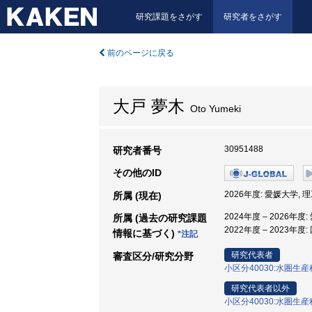
研究課題をさがす
研究者をさがす
前のページに戻る
大戸 夢木
Oto Yumeki
30951488
研究者番号
その他のID
2026年度: 愛媛大学, 
所属 (現在)
2024年度 – 2026年
所属 (過去の研究課題
2022年度 – 2023
情報に基づく)
*注記
研究代表者
審査区分/研究分野
小区分40030:水圏生
研究代表者以外
小区分40030:水圏生