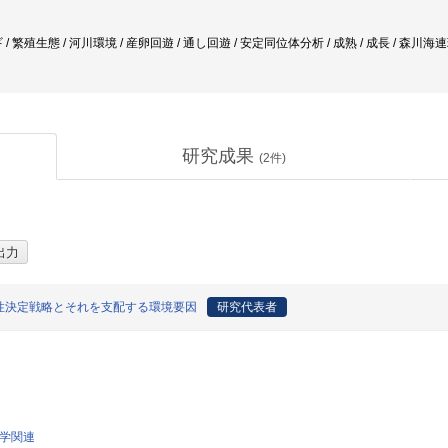
/ 繁殖生態 / 河川環境 / 産卵回遊 / 通し回遊 / 安定同位体分析 / 成熟 / 成長 / 森川海
研究成果
(
2
件)
性決定戦略とそれを支配する環境要因
研究代表者
科学関連