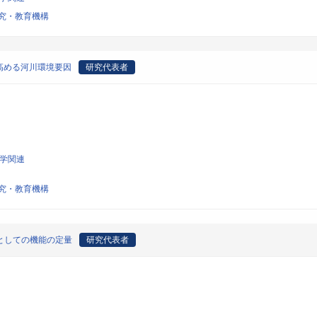
究・教育機構
高める河川環境要因
研究代表者
科学関連
究・教育機構
所としての機能の定量
研究代表者